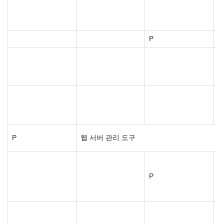
P
P
웹 서버 관리 도구
P
I
I