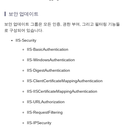
보안 업데이트
보안 업데이트 그룹은 모든 인증, 권한 부여, 그리고 필터링 기능들
로 구성되어 있습니다.
IIS-Security
IIS-BasicAuthentication
IIS-WindowsAuthentication
IIS-DigestAuthentication
IIS-ClientCertificateMappingAuthentication
IIS-IISCertificateMappingAuthentication
IIS-URLAuthorization
IIS-RequestFiltering
IIS-IPSecurity