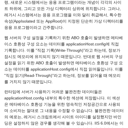
령, 새로운 시스템에서는 응용 프로그램이라는 개념이 각각의 사이
트 하위에, 그리고 모든 가상 디렉터리 상위에 위치합니다. 그러나,
레거시 시스템에서는 응용 프로그램을 이와 달리 취급해서, 특수한
속성(AppIsolated 또는 AppRoot)이 지정된 단순히 가상 디렉터리를
응용 프로그램이라고 간주합니다.
웹 서버의 구성 설정을 기록하기 위한 ABO 호출이 발생하면 메타베
이스 호환성 구성 요소는 데이터를 applicationHost.config에 직접
기록합니다. 이를 "직접 기록(Write-Through)"라고 하는데, 정보가
잠시도 메모리에 유지되지 않기 때문입니다. 반대로 웹 서버의 구성
설정을 읽기 위한 ABO 호출이 발생하면 메타베이스 호환성 구성 요
소는 데이터를 applicationHost.config에서 직접 읽어들입니다. 이를
"직접 읽기(Read-Through)"라고 하는데, 정보를 읽어올 때 메모리
를 거치지 않기 때문입니다.
런타임에 서버가 사용하기 어려운 불완전한 데이터들은
applicationHost.config 내부의 특수한 섹션에 저장됩니다. 이 섹션
은 메타베이스 호환성 기능을 위한 영속적인 저장공간으로 사용되
며 소비자는 절대로 그 내용을 수정할 수 없습니다. 불완전한 데이터
의 예로는, 레거시 스크립트에서 사이트 아이디를 설정했지만 바인
딩은 설정하지 않은 경우를 생각해 볼 수 있습니다. IIS 6.0에서는 이