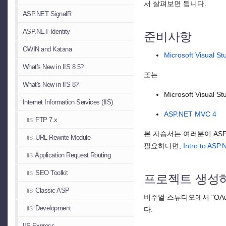
서 살펴보면 됩니다.
ASP.NET SignalR
ASP.NET Identity
준비사항
OWIN and Katana
Microsoft Visual St
What's New in IIS 8.5?
또는
What's New in IIS 8?
Microsoft Visual 
Internet Information Services (IIS)
ASP.NET MVC 4
FTP 7.x
IIS:
본 자습서는 여러분이 ASP.
URL Rewrite Module
IIS:
필요하다면,
Intro to ASP
Application Request Routing
IIS:
SEO Toolkit
프로젝트 생성
IIS:
Classic ASP
IIS:
비주얼 스튜디오에서 "OAu
Development
다.
IIS:
IIS Express