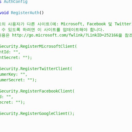
s
AuthConfig
void
RegisterAuth
()
의 사용자가 다른 사이트(예: Microsoft, Facebook 및 Twit
할 수 있도록 하려면 이 사이트를 업데이트해야 합니다.
은 http://go.microsoft.com/fwlink/?LinkID=252166을
Security.RegisterMicrosoftClient(
ntId: "",
ntSecret: "");
Security.RegisterTwitterClient(
umerKey: "",
umerSecret: "");
Security.RegisterFacebookClient(
d: "",
ecret: "");
Security.RegisterGoogleClient();