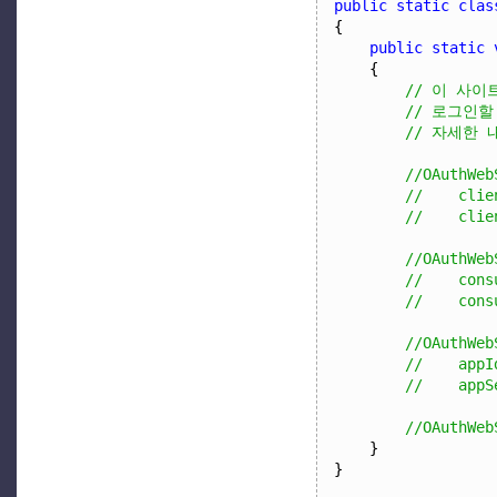
public
static
clas
{
public
static
{
// 이 사이트
// 로그인
// 자세한 내용
//OAuthWeb
//    clie
//    clie
//OAuthWeb
//    cons
//    cons
//OAuthWeb
//    appI
//    appS
//OAuthWeb
}
}