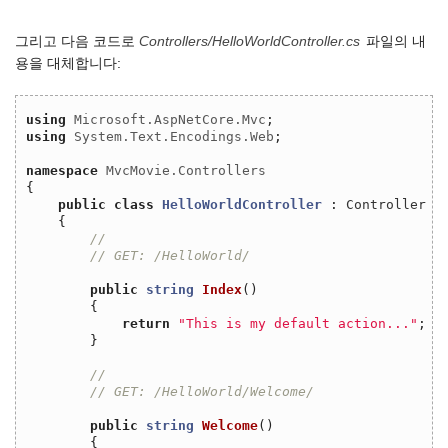
그리고 다음 코드로
Controllers/HelloWorldController.cs
파일의 내
용을 대체합니다:
using
Microsoft.AspNetCore.Mvc
;
using
System.Text.Encodings.Web
;
namespace
MvcMovie.Controllers
{
public
class
HelloWorldController
:
Controller
{
// 
// GET: /HelloWorld/
public
string
Index
()
{
return
"This is my default action..."
;
}
// 
// GET: /HelloWorld/Welcome/ 
public
string
Welcome
()
{