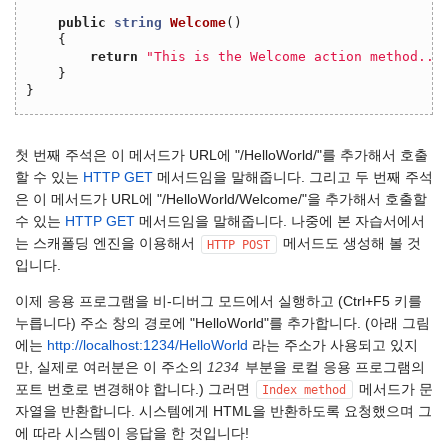
public
string
Welcome
()
{
return
"This is the Welcome action method...
}
}
첫 번째 주석은 이 메서드가 URL에 "/HelloWorld/"를 추가해서 호출
할 수 있는
HTTP GET
메서드임을 말해줍니다. 그리고 두 번째 주석
은 이 메서드가 URL에 "/HelloWorld/Welcome/"을 추가해서 호출할
수 있는
HTTP GET
메서드임을 말해줍니다. 나중에 본 자습서에서
는 스캐폴딩 엔진을 이용해서
메서드도 생성해 볼 것
HTTP
POST
입니다.
이제 응용 프로그램을 비-디버그 모드에서 실행하고 (Ctrl+F5 키를
누릅니다) 주소 창의 경로에 "HelloWorld"를 추가합니다. (아래 그림
에는
http://localhost:1234/HelloWorld
라는 주소가 사용되고 있지
만, 실제로 여러분은 이 주소의
1234
부분을 로컬 응용 프로그램의
포트 번호로 변경해야 합니다.) 그러면
메서드가 문
Index
method
자열을 반환합니다. 시스템에게 HTML을 반환하도록 요청했으며 그
에 따라 시스템이 응답을 한 것입니다!