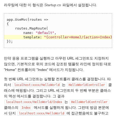
라우팅에 대한 이 형식은
Startup.cs
파일에서 설정됩니다.
app
.
UseMvc
(
routes
=>
{
routes
.
MapRoute
(
name
:
"default"
,
template
:
"{controller=Home}/{action=Index}/
});
만약 응용 프로그램을 실행하고 아무런 URL 세그먼트도 지정하지
않으면, 기본적으로 위의 코드에 강조된 템플릿 라인에 정의된 대로
"Home" 컨트롤러의 "Index" 메서드가 지정됩니다.
첫 번째 URL 세그먼트는 실행할 컨트롤러 클래스를 결정합니다. 따
라서
는
클
localhost:xxxx/HelloWorld
HelloWorldController
래스에 매핑됩니다. 그리고 URL 세그먼트의 두 번째 부분은 클래스
의 액션 메서드를 결정합니다. 그 결과
는
localhost:xxxx/HelloWorld/Index
HelloWorldController
클래스의
메서드를 실행하게 됩니다. 그런데 방금 본문에
Index
서 단지
에 접근했음에도 불구하고
localhost:xxxx/HelloWorld