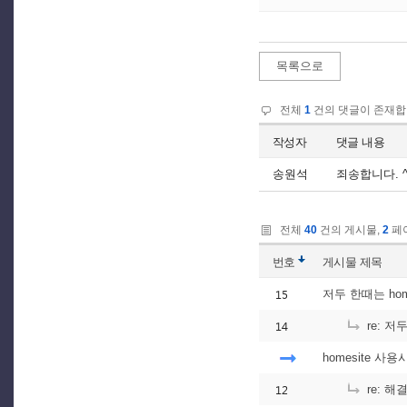
목록으로
전체
1
건의 댓글이 존재합
작성자
댓글 내용
송원석
죄송합니다. 
전체
40
건의 게시물,
2
페이
번호
게시물
제목
15
저두 한때는 ho
14
re: 저
homesite 
12
re: 해