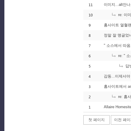
11
이미지...alt안나
10
re: 이미
9
홈사이트 열혈
8
정말 잘 맹글었
7
" 소스에서 따
6
re: 
5
답변
4
감동...이제서야 
3
홈사이트에서 as
2
re: 홈
1
Allaire Homes
첫 페이지
이전 페이