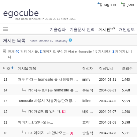
sign in
join
egocube
has been renewed in 2018, 2013, since 2001.
(구)
기술강좌
기술문서 번역
게시판
개인정보
게시판 목록
Allaire Homesite 4.5 - Read Only
전체
40
건의 게시물,
2
페이지로 구성된 Allaire Homesite 4.5 게시판의
2
페이지입니
다.
번호
게시물
제목
작성자
작성일시
조회수
15
2004-08-31
1,463
저두 한때는 homesite 를 사랑했던 유저입니다.
jinny
14
2004-08-31
5,768
re: 저두 한때는 homesite 를 사랑했던 유저입니다.
송원석
13
homesite 사용시 '사용가능한저장장소가부족합니다'
2004-04-06
5,959
fallenangels
[1]
12
re: 해결방법 입니다.
2004-04-07
1,290
네이킷탱고
[1]
11
2004-01-08
5,598
이미지...alt안나오는...
효야
10
re: 이미지...alt안나오는...
2004-01-08
5,211
송원석
[1]