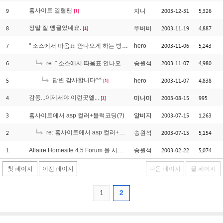
9
홈사이트 열혈팬
2003-12-31
5,326
지니
[1]
8
정말 잘 맹글었네요.
2003-11-19
4,887
뚜버비
[1]
7
2003-11-06
5,243
" 소스에서 따옴표 안나오게 하는 방법이 있나요?
hero
6
2003-11-07
4,980
re: " 소스에서 따옴표 안나오게 하는 방법이 있나요?
송원석
5
답변 감사합니다^^
2003-11-07
4,838
hero
[1]
4
감동...이제서야 이런곳엘...
2003-08-15
995
미니미
[1]
3
2003-07-15
1,263
홈사이트에서 asp 컬러+블럭코딩(?)
알비지
2
re: 홈사이트에서 asp 컬러+블럭코딩(?)
2003-07-15
5,154
송원석
[1]
1
2003-02-22
5,074
Allaire Homesite 4.5 Forum 을 시작합니다.
송원석
첫 페이지
이전 페이지
다음 페이지
끝 페이지
1
2