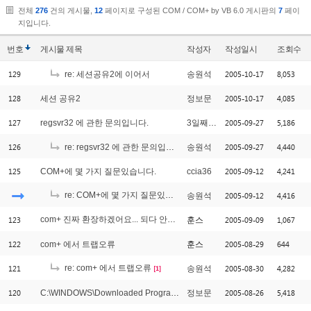
전체
276
건의 게시물,
12
페이지로 구성된 COM / COM+ by VB 6.0 게시판의
7
페이
지입니다.
번호
게시물
제목
작성자
작성일시
조회수
129
2005-10-17
8,053
re: 세션공유2에 이어서
송원석
128
2005-10-17
4,085
세션 공유2
정보문
127
2005-09-27
5,186
regsvr32 에 관한 문의입니다.
3일째고생
126
2005-09-27
4,440
re: regsvr32 에 관한 문의입니다.
송원석
125
2005-09-12
4,241
COM+에 몇 가지 질문있습니다.
ccia36
re: COM+에 몇 가지 질문있습니다.
2005-09-12
4,416
송원석
[1]
123
com+ 진짜 환장하겠어요... 되다 안되는건 어쩌죠
2005-09-09
1,067
훈스
[1]
122
2005-08-29
644
com+ 에서 트랩오류
훈스
121
re: com+ 에서 트랩오류
2005-08-30
4,282
송원석
[1]
120
2005-08-26
5,418
C:\WINDOWS\Downloaded Program Files
정보문