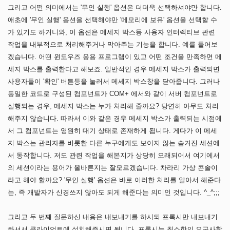
그리고 어떤 의미에서는 '무인 실행' 옵션은 더더욱 선택하셔야만 합니다.
애초에 '무인 실행' 옵션을 선택해야만 '메모리에 보유' 옵션을 선택할 수
가 있기도 하거니와, 이 옵션은 메세지 박스등 사용자 인터렉티브 관련
작업을 내부적으로 처리해주거나 막아주는 기능을 합니다. 예를 들어보
겠습니다. 어떤 윈도우즈 응용 프로그램이 있고 어떤 조건을 만족하면 메
세지 박스를 출력한다고 해보죠. 일반적인 경우 메세지 박스가 출력되면
사용자들이 '확인' 버튼등을 눌러서 메세지 박스창을 닫아줍니다. 그러나
동일한 코드로 구성된 컴포넌트가 COM+ 에서와 같이 서버 컴포넌트로
실행되는 경우, 메세지 박스는 누가 처리해 줄까요? 당연히 아무도 처리
해주지 않습니다. 따라서 이와 같은 경우 메세지 박스가 출력되는 시점에
서 그 컴포넌트는 영원히 대기 상태로 존재하게 됩니다. 게다가 이 메세
지 박스는 관리자를 비롯한 다른 누구에게도 보이지 않는 숨겨진 세션에
서 동작합니다. 저도 관련 작업을 해본지가 상당히 오래되어서 여기에서
의 세션이라는 용어가 올바른지는 잘모르겠습니다. 차라리 가상 콘솔이
라고 해야 할까요? '무인 실행' 옵션은 바로 이러한 처리를 알아서 해준다
는, 즉 개발자가 신경쓰지 않아도 되게 해준다는 의미인 것입니다. ^_^;;;
그리고 두 번째 질문하신 내용은 내보내기를 하시되 프록시만 내보내기
하셔서 클라이언트에 설치해주시면 됩니다. 프록시는 최소한의 요구사항