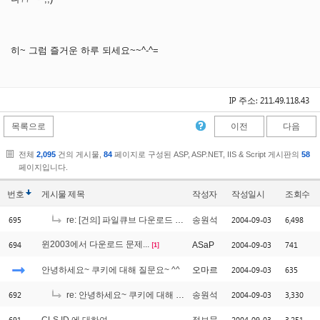
히~ 그럼 즐거운 하루 되세요~~^-^=
IP 주소: 211.49.118.43
목록으로
이전
다음
전체
2,095
건의 게시물,
84
페이지로 구성된 ASP, ASP.NET, IIS & Script 게시판의
58
페이지입니다.
번호
게시물
제목
작성자
작성일시
조회수
695
2004-09-03
6,498
re: [건의] 파일큐브 다운로드 로직..
송원석
694
윈2003에서 다운로드 문제...
2004-09-03
741
ASaP
[1]
2004-09-03
635
안녕하세요~ 쿠키에 대해 질문요~ ^^
오마르
692
2004-09-03
3,330
re: 안녕하세요~ 쿠키에 대해 질문요~ ^^
송원석
691
2004-09-03
3,251