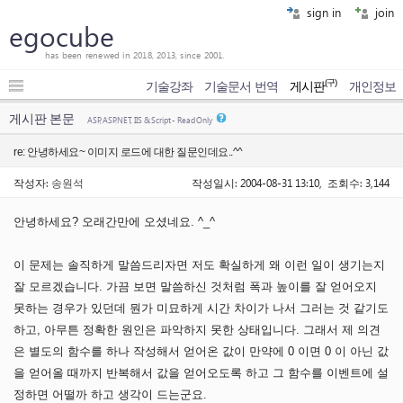
sign in
join
egocube
has been renewed in 2018, 2013, since 2001.
(구)
기술강좌
기술문서 번역
게시판
개인정보
게시판 본문
ASP, ASP.NET, IIS & Script - Read Only
re: 안녕하세요~ 이미지 로드에 대한 질문인데요..^^
작성자:
송원석
작성일시: 2004-08-31 13:10, 조회수: 3,144
안녕하세요? 오래간만에 오셨네요. ^_^
이 문제는 솔직하게 말씀드리자면 저도 확실하게 왜 이런 일이 생기는지
잘 모르겠습니다. 가끔 보면 말씀하신 것처럼 폭과 높이를 잘 얻어오지
못하는 경우가 있던데 뭔가 미묘하게 시간 차이가 나서 그러는 것 같기도
하고, 아무튼 정확한 원인은 파악하지 못한 상태입니다. 그래서 제 의견
은 별도의 함수를 하나 작성해서 얻어온 값이 만약에 0 이면 0 이 아닌 값
을 얻어올 때까지 반복해서 값을 얻어오도록 하고 그 함수를 이벤트에 설
정하면 어떨까 하고 생각이 드는군요.