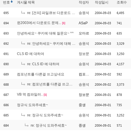
번호
게시물
제목
작성자
작성일시
조회수
695
2004-09-03
6,495
re: [건의] 파일큐브 다운로드 로직..
송원석
694
윈2003에서 다운로드 문제...
2004-09-03
741
ASaP
[1]
693
2004-09-03
635
안녕하세요~ 쿠키에 대해 질문요~ ^^
오마르
692
2004-09-03
3,329
re: 안녕하세요~ 쿠키에 대해 질문요~ ^^
송원석
691
2004-09-03
3,250
CLS ID 에 대하여
정보문
690
2004-09-03
4,157
re: CLS ID 에 대하여
송원석
689
2004-09-02
592
컴포넌트를 다른걸 쓰고싶네요
컴포넌트
688
re: 컴포넌트를 다른걸 쓰고싶네요
2004-09-02
3,373
송원석
[3]
687
VB 역 컴파일러..
2004-09-01
878
정보문
[1]
686
2004-09-01
735
정규식 도와주세효~
중생
685
2004-09-01
3,252
re: 정규식 도와주세효~
송원석
684
2004-09-01
571
re: 정규식 도와주세효~
중생