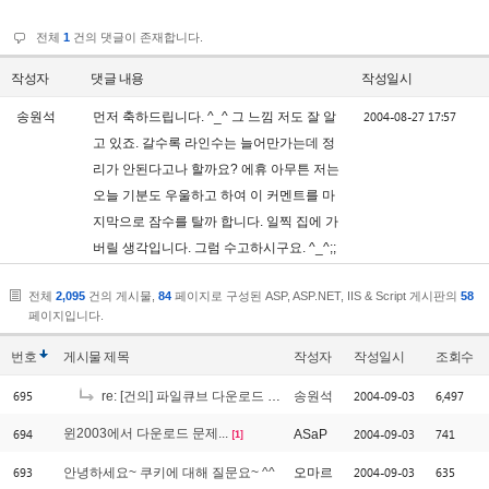
전체
1
건의 댓글이 존재합니다.
작성자
댓글 내용
작성일시
2004-08-27 17:57
송원석
먼저 축하드립니다. ^_^ 그 느낌 저도 잘 알
고 있죠. 갈수록 라인수는 늘어만가는데 정
리가 안된다고나 할까요? 에휴 아무튼 저는
오늘 기분도 우울하고 하여 이 커멘트를 마
지막으로 잠수를 탈까 합니다. 일찍 집에 가
버릴 생각입니다. 그럼 수고하시구요. ^_^;;
전체
2,095
건의 게시물,
84
페이지로 구성된 ASP, ASP.NET, IIS & Script 게시판의
58
페이지입니다.
번호
게시물
제목
작성자
작성일시
조회수
695
2004-09-03
6,497
re: [건의] 파일큐브 다운로드 로직..
송원석
694
윈2003에서 다운로드 문제...
2004-09-03
741
ASaP
[1]
693
2004-09-03
635
안녕하세요~ 쿠키에 대해 질문요~ ^^
오마르