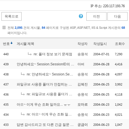
IP 주소: 220.117.193.76
목록으로
이전
다음
전체
2,095
건의 게시물,
84
페이지로 구성된 ASP, ASP.NET, IIS & Script 게시판의
68
페이지입니다.
번호
게시물
제목
작성자
작성일시
조회수
440
2004-07-01
7,290
re: 폴더 정보 보기 문제점
송원석
439
2004-06-28
4,416
안녕하세요~ Session.SessionID의 불법적 조작에 관한 질문.. ^^
아버
438
2004-06-28
4,097
re: 안녕하세요~ Session.SessionID의 불법적 조작에 관한 질문.. ^^
송원석
437
2004-06-25
3,992
파일규브 사용중 폴더가 안접히는 현상 ㅜ.ㅜ
김혜진
436
re: 파일규브 사용중 폴더가 안접히는 현상 ㅜ.ㅜ
2004-06-25
4,118
송원석
[1]
435
2004-06-23
1,042
아으~ 이게 무슨 조화 일까요... ㅠㅜ
오마르
434
re: 아으~ 이게 무슨 조화 일까요... ㅠㅜ
2004-06-23
4,021
송원석
[1]
433
2004-06-23
1,047
답변 감사드리고 또 다른 긴급 질문 입니다.
궁금이