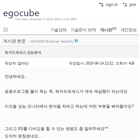
sign in
join
egocube
has been renewed in 2018, 2013, since 2001.
(구)
기술강좌
기술문서 번역
게시판
개인정보
게시판 본문
ASP, ASP.NET, IIS & Script - Read Only
워커프로세스 성능분석
작성자: 알라딘
작성일시: 2010-06-14 22:22, 조회수: 426
안녕하세요..
응용프로그램 풀이 죽는 즉, 워커프로세스가 계속 재실행이 되는데요
이것을 성능 모니터에서 분석을 하려고 하는데 어떤 부분을 봐야할까요?
그리고 IIS를 디버깅을 할 수 있는 방법도 좀 알려주세요^^
도저히 못찾겠네요...