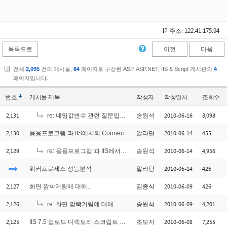
IP 주소: 122.41.175.94
목록으로
이전
다음
전체
2,095
건의 게시물,
84
페이지로 구성된 ASP, ASP.NET, IIS & Script 게시판의
4
페이지입니다.
번호
게시물
제목
작성자
작성일시
조회수
2,131
2010-06-16
8,098
re: 네임값변수 관련 질문입니다.
송원석
2,130
2010-06-14
455
응용프로그램 과 IIS에서의 Connection Count?
알라딘
2,129
2010-06-14
4,956
re: 응용프로그램 과 IIS에서의 Connection Count?
송원석
2010-06-14
426
워커프로세스 성능분석
알라딘
2,127
2010-06-09
426
화면 깜빡거림에 대해..
김종식
2,126
2010-06-09
4,201
re: 화면 깜빡거림에 대해..
송원석
2,125
2010-06-08
7,255
IIS 7.5 업로드 디렉토리 스크립트 실행제거
초보자