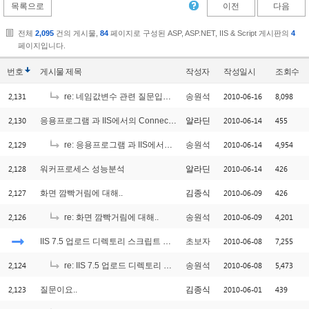
목록으로
이전
다음
전체
2,095
건의 게시물,
84
페이지로 구성된 ASP, ASP.NET, IIS & Script 게시판의
4
페이지입니다.
번호
게시물
제목
작성자
작성일시
조회수
2,131
2010-06-16
8,098
re: 네임값변수 관련 질문입니다.
송원석
2,130
2010-06-14
455
응용프로그램 과 IIS에서의 Connection Count?
알라딘
2,129
2010-06-14
4,954
re: 응용프로그램 과 IIS에서의 Connection Count?
송원석
2,128
2010-06-14
426
워커프로세스 성능분석
알라딘
2,127
2010-06-09
426
화면 깜빡거림에 대해..
김종식
2,126
2010-06-09
4,201
re: 화면 깜빡거림에 대해..
송원석
2010-06-08
7,255
IIS 7.5 업로드 디렉토리 스크립트 실행제거
초보자
2,124
2010-06-08
5,473
re: IIS 7.5 업로드 디렉토리 스크립트 실행제거
송원석
2,123
2010-06-01
439
질문이요..
김종식