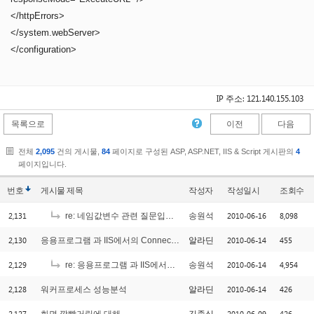
</httpErrors>
</system.webServer>
</configuration>
IP 주소: 121.140.155.103
목록으로
이전
다음
전체
2,095
건의 게시물,
84
페이지로 구성된 ASP, ASP.NET, IIS & Script 게시판의
4
페이지입니다.
번호
게시물
제목
작성자
작성일시
조회수
2,131
2010-06-16
8,098
re: 네임값변수 관련 질문입니다.
송원석
2,130
2010-06-14
455
응용프로그램 과 IIS에서의 Connection Count?
알라딘
2,129
2010-06-14
4,954
re: 응용프로그램 과 IIS에서의 Connection Count?
송원석
2,128
2010-06-14
426
워커프로세스 성능분석
알라딘
2,127
2010-06-09
426