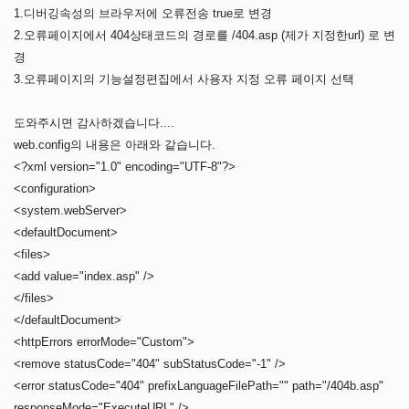
1.디버깅속성의 브라우저에 오류전송 true로 변경
2.오류페이지에서 404상태코드의 경로를 /404.asp (제가 지정한url) 로 변
경
3.오류페이지의 기능설정편집에서 사용자 지정 오류 페이지 선택
도와주시면 감사하겠습니다....
web.config의 내용은 아래와 같습니다.
<?xml version="1.0" encoding="UTF-8"?>
<configuration>
<system.webServer>
<defaultDocument>
<files>
<add value="index.asp" />
</files>
</defaultDocument>
<httpErrors errorMode="Custom">
<remove statusCode="404" subStatusCode="-1" />
<error statusCode="404" prefixLanguageFilePath="" path="/404b.asp"
responseMode="ExecuteURL" />