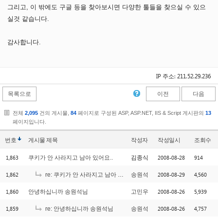
그리고, 이 밖에도 구글 등을 찾아보시면 다양한 툴들을 찾으실 수 있으
실것 같습니다.
감사합니다.
IP 주소: 211.52.29.236
목록으로
이전
다음
전체
2,095
건의 게시물,
84
페이지로 구성된 ASP, ASP.NET, IIS & Script 게시판의
13
페이지입니다.
번호
게시물
제목
작성자
작성일시
조회수
1,863
2008-08-28
914
쿠키가 안 사라지고 남아 있어요..
김종식
1,862
2008-08-29
4,560
re: 쿠키가 안 사라지고 남아 있어요..
송원석
1,860
2008-08-26
5,939
안녕하십니까 송원석님
고민우
1,859
2008-08-26
4,757
re: 안녕하십니까 송원석님
송원석