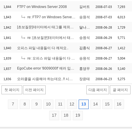
1,844
2008-07-03
7,293
FTP7 on Windows Server 2008
길버트
1,843
2008-07-03
6,013
re: FTP7 on Windows Server 2008
송원석
1,842
[초보질문]데이터에서 태그를 제외한 텍스트만 가져오기
2008-06-28
1,729
달나라행님
[1]
1,841
2008-06-29
5,771
re: [초보질문]데이터에서 태그를 제외한 텍스트만 가져오기
송원석
1,840
2008-06-27
1,412
오피스 파일 내용들이 다 깨져요..
김종식
1,839
2008-06-27
5,004
re: 오피스 파일 내용들이 다 깨져요..
송원석
1,837
EgoCube error '8009000f' 에러 입니다.
2008-06-26
5,140
홍댕무
[2]
1,836
2008-06-23
5,275
오라클을 사용해야 하는데요..!! 시퀄서버에 익숙해져 있어서;;
장윤태
첫 페이지
이전 페이지
다음 페이지
끝 페이지
7
8
9
10
11
12
13
14
15
16
17
18
19