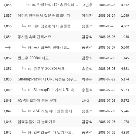
1,858
re: 안녕하십니까 송원석님
2008-08-28
4,532
고민우
[1]
1,857
2008-08-24
1,099
페이징관련해서 질문좀 드립니다.
이석환
1,856
2008-08-25
4,602
re: 페이징관련해서 질문좀 드립니다.
송원석
1,854
2008-08-06
1,030
동시접속에 관해서요..
김종식
2008-08-07
5,640
re: 동시접속에 관해서요..
송원석
1,852
2008-08-05
1,145
윈도우 2008에서요...
김종식
1,851
2008-08-05
4,681
re: 윈도우 2008에서요...
송원석
1,850
2008-07-22
5,174
SitemapPath에서 URL속성을 상위Frame으로 지정가능한지..궁금합니다.
박준우
1,849
2008-07-22
5,273
re: SitemapPath에서 URL속성을 상위Frame으로 지정가능한지..궁금합니다.
송원석
1,848
2008-07-03
5,572
ASP와 델파이 연동 문제
LHG
1,847
2008-07-03
5,246
re: ASP와 델파이 연동 문제
송원석
1,846
2008-07-03
1,278
입력값들이 다 날라가요..
김종식
1,845
2008-07-03
4,950
re: 입력값들이 다 날라가요..
송원석