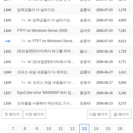
1,846
2008-07-03
1,278
입력값들이 다 날라가요..
김종식
1,845
2008-07-03
4,950
re: 입력값들이 다 날라가요..
송원석
1,844
2008-07-03
7,292
FTP7 on Windows Server 2008
길버트
2008-07-03
6,013
re: FTP7 on Windows Server 2008
송원석
1,842
[초보질문]데이터에서 태그를 제외한 텍스트만 가져오기
2008-06-28
1,729
달나라행님
[1]
1,841
2008-06-29
5,771
re: [초보질문]데이터에서 태그를 제외한 텍스트만 가져오기
송원석
1,840
2008-06-27
1,412
오피스 파일 내용들이 다 깨져요..
김종식
1,839
2008-06-27
5,004
re: 오피스 파일 내용들이 다 깨져요..
송원석
1,837
EgoCube error '8009000f' 에러 입니다.
2008-06-26
5,140
홍댕무
[2]
1,836
2008-06-23
5,275
오라클을 사용해야 하는데요..!! 시퀄서버에 익숙해져 있어서;;
장윤태
첫 페이지
이전 페이지
다음 페이지
끝 페이지
7
8
9
10
11
12
13
14
15
16