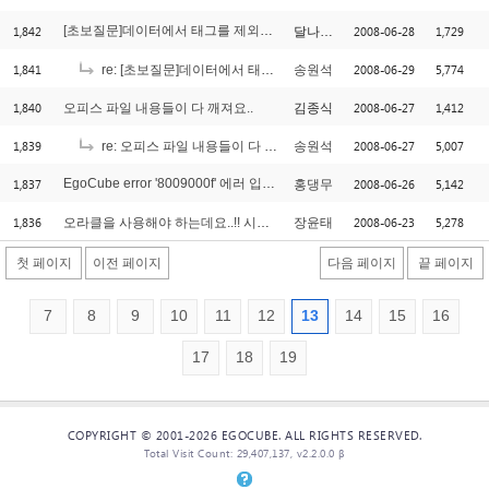
1,842
[초보질문]데이터에서 태그를 제외한 텍스트만 가져오기
2008-06-28
1,729
달나라행님
[1]
1,841
2008-06-29
5,774
re: [초보질문]데이터에서 태그를 제외한 텍스트만 가져오기
송원석
1,840
2008-06-27
1,412
오피스 파일 내용들이 다 깨져요..
김종식
1,839
2008-06-27
5,007
re: 오피스 파일 내용들이 다 깨져요..
송원석
1,837
EgoCube error '8009000f' 에러 입니다.
2008-06-26
5,142
홍댕무
[2]
1,836
2008-06-23
5,278
오라클을 사용해야 하는데요..!! 시퀄서버에 익숙해져 있어서;;
장윤태
첫 페이지
이전 페이지
다음 페이지
끝 페이지
7
8
9
10
11
12
13
14
15
16
17
18
19
COPYRIGHT © 2001-2026 EGOCUBE. ALL RIGHTS RESERVED.
Total Visit Count: 29,407,137, v2.2.0.0 β