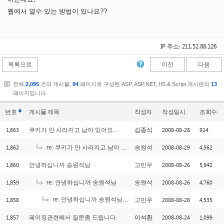
웹에서 열수 있는 방법이 있나요??
IP 주소: 211.52.88.126
목록으로
이전
다음
전체
2,095
건의 게시물,
84
페이지로 구성된 ASP, ASP.NET, IIS & Script 게시판의
13
페이지입니다.
번호
게시물
제목
작성자
작성일시
조회수
1,863
2008-08-28
914
쿠키가 안 사라지고 남아 있어요..
김종식
1,862
2008-08-29
4,562
re: 쿠키가 안 사라지고 남아 있어요..
송원석
1,860
2008-08-26
5,942
안녕하십니까 송원석님
고민우
1,859
2008-08-26
4,760
re: 안녕하십니까 송원석님
송원석
1,858
re: 안녕하십니까 송원석님
2008-08-28
4,535
고민우
[1]
1,857
2008-08-24
1,099
페이징관련해서 질문좀 드립니다.
이석환