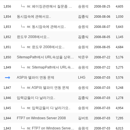
1,856
2008-08-25
4,605
re: 페이징관련해서 질문좀 드립니다.
송원석
1,854
2008-08-06
1,030
동시접속에 관해서요..
김종식
1,853
2008-08-07
5,643
re: 동시접속에 관해서요..
송원석
1,852
2008-08-05
1,145
윈도우 2008에서요...
김종식
1,851
2008-08-05
4,684
re: 윈도우 2008에서요...
송원석
1,850
2008-07-22
5,176
SitemapPath에서 URL속성을 상위Frame으로 지정가능한지..궁금합니다.
박준우
1,849
2008-07-22
5,275
re: SitemapPath에서 URL속성을 상위Frame으로 지정가능한지..궁금합니다.
송원석
2008-07-03
5,576
ASP와 델파이 연동 문제
LHG
1,847
2008-07-03
5,248
re: ASP와 델파이 연동 문제
송원석
1,846
2008-07-03
1,278
입력값들이 다 날라가요..
김종식
1,845
2008-07-03
4,954
re: 입력값들이 다 날라가요..
송원석
1,844
2008-07-03
7,295
FTP7 on Windows Server 2008
길버트
1,843
2008-07-03
6,015
re: FTP7 on Windows Server 2008
송원석