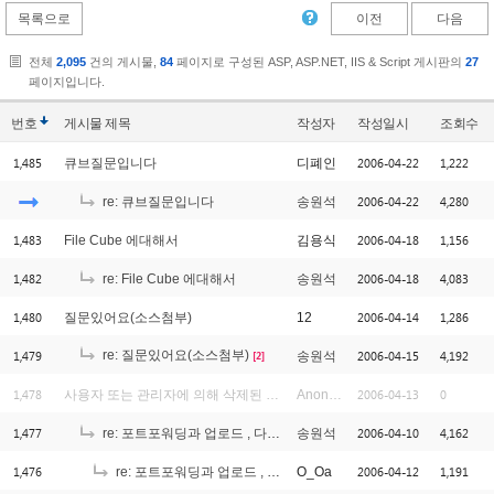
목록으로
이전
다음
전체
2,095
건의 게시물,
84
페이지로 구성된 ASP, ASP.NET, IIS & Script 게시판의
27
페이지입니다.
번호
게시물
제목
작성자
작성일시
조회수
1,485
2006-04-22
1,222
큐브질문입니다
디폐인
2006-04-22
4,280
re: 큐브질문입니다
송원석
1,483
2006-04-18
1,156
File Cube 에대해서
김용식
1,482
2006-04-18
4,083
re: File Cube 에대해서
송원석
1,480
2006-04-14
1,286
질문있어요(소스첨부)
12
1,479
re: 질문있어요(소스첨부)
2006-04-15
4,192
송원석
[2]
1,478
2006-04-13
0
사용자 또는 관리자에 의해 삭제된 글입니다.
Anonymous
1,477
2006-04-10
4,162
re: 포트포워딩과 업로드 , 다운로드와의 관계
송원석
1,476
2006-04-12
1,191
re: 포트포워딩과 업로드 , 다운로드와의 관계
O_Oa