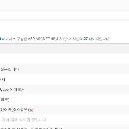
4
페이지로 구성된 ASP, ASP.NET, IIS & Script 게시판의
27
페이지입니다.
큐브질문입니다
대해서
le Cube 에대해서
첨부)
질문있어요(소스첨부)
[2]
리자에 의해 삭제된 글입니다.