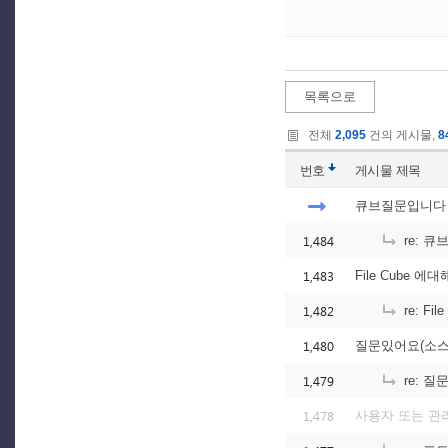
목록으로
전체
2,095
건의 게시물,
8
번호
게시물
제목
큐브질문입니다
1,484
re: 
1,483
File Cube 에
1,482
re: Fi
1,480
질문있어요(소스
1,479
re: 
1,478
사용자 또는 관