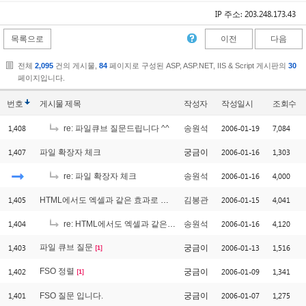
IP 주소: 203.248.173.43
목록으로
이전
다음
전체
2,095
건의 게시물,
84
페이지로 구성된 ASP, ASP.NET, IIS & Script 게시판의
30
페이지입니다.
번호
게시물
제목
작성자
작성일시
조회수
1,408
2006-01-19
7,084
re: 파일큐브 질문드립니다 ^^
송원석
1,407
2006-01-16
1,303
파일 확장자 체크
궁금이
2006-01-16
4,000
re: 파일 확장자 체크
송원석
1,405
2006-01-15
4,041
HTML에서도 엑셀과 같은 효과로 보여줄려면....
김봉관
1,404
2006-01-16
4,120
re: HTML에서도 엑셀과 같은 효과로 보여줄려면....
송원석
1,403
파일 큐브 질문
2006-01-13
1,516
궁금이
[1]
1,402
FSO 정렬
2006-01-09
1,341
궁금이
[1]
1,401
2006-01-07
1,275
FSO 질문 입니다.
궁금이