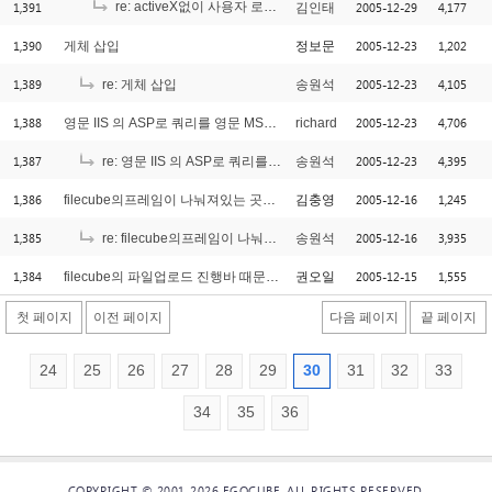
1,391
re: activeX없이 사용자 로컬 파일 탐색 가능한가요?
2005-12-29
4,177
김인태
[1]
1,390
2005-12-23
1,202
게체 삽입
정보문
1,389
2005-12-23
4,105
re: 게체 삽입
송원석
1,388
2005-12-23
4,706
영문 IIS 의 ASP로 쿼리를 영문 MSSQL에 보낼때...
richard
1,387
2005-12-23
4,395
re: 영문 IIS 의 ASP로 쿼리를 영문 MSSQL에 보낼때...
송원석
1,386
2005-12-16
1,245
filecube의프레임이 나눠져있는 곳에서 실행문제
김충영
1,385
2005-12-16
3,935
re: filecube의프레임이 나눠져있는 곳에서 실행문제
송원석
1,384
2005-12-15
1,555
filecube의 파일업로드 진행바 때문에요
권오일
첫 페이지
이전 페이지
다음 페이지
끝 페이지
24
25
26
27
28
29
30
31
32
33
34
35
36
COPYRIGHT © 2001-2026 EGOCUBE. ALL RIGHTS RESERVED.