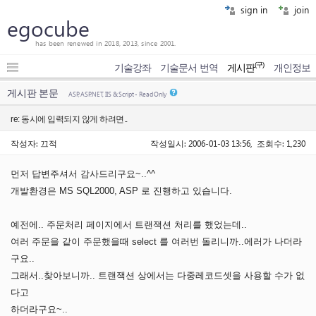
sign in
join
egocube
has been renewed in 2018, 2013, since 2001.
(구)
기술강좌
기술문서 번역
게시판
개인정보
게시판 본문
ASP, ASP.NET, IIS & Script - Read Only
re: 동시에 입력되지 않게 하려면..
작성자: 끄적
작성일시: 2006-01-03 13:56, 조회수: 1,230
먼저 답변주셔서 감사드리구요~..^^
개발환경은 MS SQL2000, ASP 로 진행하고 있습니다.
예전에.. 주문처리 페이지에서 트랜잭션 처리를 했었는데..
여러 주문을 같이 주문했을때 select 를 여러번 돌리니까..에러가 나더라
구요..
그래서..찾아보니까.. 트랜잭션 상에서는 다중레코드셋을 사용할 수가 없
다고
하더라구요~..