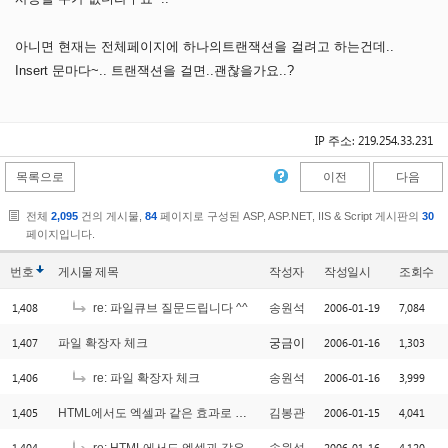
아니면 현재는 전체페이지에 하나의트랜잭션을 걸려고 하는건데..
Insert 문마다~.. 트랜잭션을 걸면..괜찮을가요..?
IP 주소: 219.254.33.231
목록으로
이전
다음
전체
2,095
건의 게시물,
84
페이지로 구성된 ASP, ASP.NET, IIS & Script 게시판의
30
페이지입니다.
번호
게시물
제목
작성자
작성일시
조회수
1,408
2006-01-19
7,084
re: 파일큐브 질문드립니다 ^^
송원석
1,407
2006-01-16
1,303
파일 확장자 체크
궁금이
1,406
2006-01-16
3,999
re: 파일 확장자 체크
송원석
1,405
2006-01-15
4,041
HTML에서도 엑셀과 같은 효과로 보여줄려면....
김봉관
1,404
2006-01-16
4,120