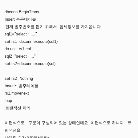
dbconn.BeginTrans
Insert 주문테이블
'현재 발주번호를 뽑기 위해서..업체정보를 가져옵니다.
sql1="select ~...."
set rs1=dbconn.execute(sql1)
do until rs1.eof
sql2="select~ ..."
set rs2=dbconn.execute(sql)
set rs2=Nothing
Insert~ 발주테이블
rs1.movenext
loop
'트랜잭션 처리
이런식으로.. 구문이 구성되어 있는 상태인데요..이런식으로 하니까.. 트
랜잭션을
사용할 수가 없더라구요~..