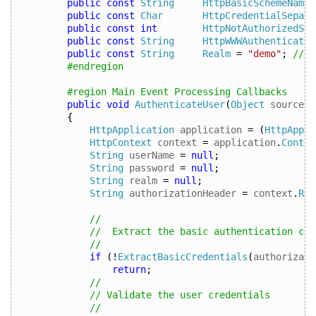
public
const
String
HttpBasicSchemeName
public
const
Char
HttpCredentialSepara
public
const
int
HttpNotAuthorizedSta
public
const
String
HttpWWWAuthenticateH
public
const
String
Realm
=
"demo"
;
// H
#endregion
#region Main Event Processing Callbacks
public
void
AuthenticateUser
(
Object
 source
,
{
HttpApplication
 application 
=
(
HttpAppli
HttpContext
 context 
=
 application
.
Contex
String
 userName 
=
null
;
String
 password 
=
null
;
String
 realm 
=
null
;
String
 authorizationHeader 
=
 context
.
Req
// 
//  Extract the basic authentication cre
// 
if
(!
ExtractBasicCredentials
(
authorizati
return
;
// 
// Validate the user credentials 
// 