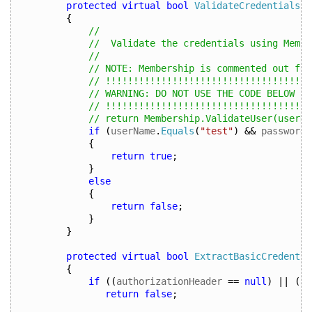
protected
virtual
bool
ValidateCredentials
(
S
{
// 
//  Validate the credentials using Membe
// 
// NOTE: Membership is commented out for
// !!!!!!!!!!!!!!!!!!!!!!!!!!!!!!!!!!!!!
// WARNING: DO NOT USE THE CODE BELOW IN
// !!!!!!!!!!!!!!!!!!!!!!!!!!!!!!!!!!!!!
// return Membership.ValidateUser(userNa
if
(
userName
.
Equals
(
"test"
)
&&
 password
.
{
return
true
;
}
else
{
return
false
;
}
}
protected
virtual
bool
ExtractBasicCredentia
{
if
((
authorizationHeader 
==
null
)
||
(
au
return
false
;