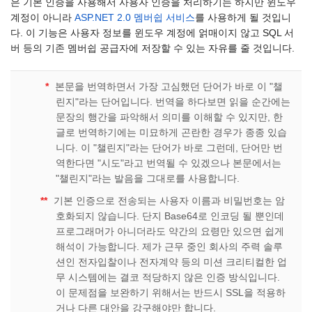
은 기본 인증을 사용해서 사용자 인증을 처리하기는 하지만 윈도우
계정이 아니라
ASP.NET 2.0 멤버쉽 서비스
를 사용하게 될 것입니
다. 이 기능은 사용자 정보를 윈도우 계정에 얽매이지 않고 SQL 서
버 등의 기존 멤버쉽 공급자에 저장할 수 있는 자유를 줄 것입니다.
*
본문을 번역하면서 가장 고심했던 단어가 바로 이 "챌
린지"라는 단어입니다. 번역을 하다보면 읽을 순간에는
문장의 행간을 파악해서 의미를 이해할 수 있지만, 한
글로 번역하기에는 미묘하게 곤란한 경우가 종종 있습
니다. 이 "챌린지"라는 단어가 바로 그런데, 단어만 번
역한다면 "시도"라고 번역될 수 있겠으나 본문에서는
"챌린지"라는 발음을 그대로를 사용합니다.
**
기본 인증으로 전송되는 사용자 이름과 비밀번호는 암
호화되지 않습니다. 단지 Base64로 인코딩 될 뿐인데
프로그래머가 아니더라도 약간의 요령만 있으면 쉽게
해석이 가능합니다. 제가 근무 중인 회사의 주력 솔루
션인 전자입찰이나 전자계약 등의 미션 크리티컬한 업
무 시스템에는 결코 적당하지 않은 인증 방식입니다.
이 문제점을 보완하기 위해서는 반드시 SSL을 적용하
거나 다른 대안을 강구해야만 합니다.