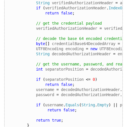
String
 verifiedAuthorizationHeader 
=
 aut
if
(
verifiedAuthorizationHeader
.
IndexOf
(
return
false
;
// get the credential payload 
verifiedAuthorizationHeader 
=
 verifiedAu
// decode the base 64 encoded credential
byte
[]
 credentialBase64DecodedArray 
=
Co
UTF8Encoding encoding 
=
new
 UTF8Encoding
String
 decodedAuthorizationHeader 
=
 enco
// get the username, password, and realm
int
 separatorPosition 
=
 decodedAuthoriza
if
(
separatorPosition 
<=
0
)
return
false
;
username 
=
 decodedAuthorizationHeader
.
Su
password 
=
 decodedAuthorizationHeader
.
Su
if
(
username
.
Equals
(
String
.
Empty
)
||
 pas
return
false
;
return
true
;
}