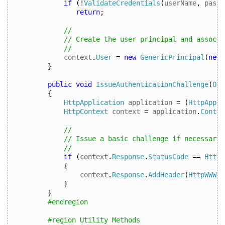
if
(!
ValidateCredentials
(
userName
,
 passw
return
;
// 
// Create the user principal and associa
// 
context
.
User
=
new
GenericPrincipal
(
new
}
public
void
IssueAuthenticationChallenge
(
Obj
{
HttpApplication
 application 
=
(
HttpAppli
HttpContext
 context 
=
 application
.
Contex
// 
// Issue a basic challenge if necessary 
// 
if
(
context
.
Response
.
StatusCode
==
HttpN
{
context
.
Response
.
AddHeader
(
HttpWWWAu
}
}
#endregion
#region Utility Methods