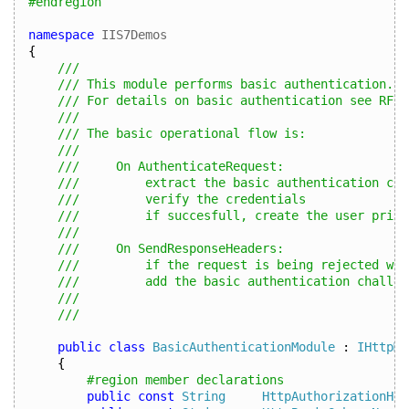
#endregion
namespace
 IIS7Demos
{
/// 
/// This module performs basic authentication. 
/// For details on basic authentication see RFC 
/// 
/// The basic operational flow is: 
/// 
///     On AuthenticateRequest: 
///         extract the basic authentication cre
///         verify the credentials 
///         if succesfull, create the user princ
/// 
///     On SendResponseHeaders: 
///         if the request is being rejected wit
///         add the basic authentication challen
///       
/// 
public
class
BasicAuthenticationModule
:
IHttpMo
{
#region member declarations
public
const
String
HttpAuthorizationHea