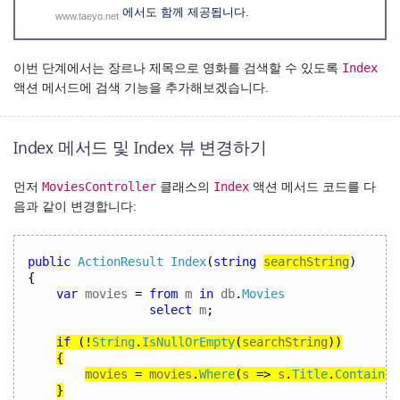
에서도 함께 제공됩니다.
www.taeyo.net
Index
이번 단계에서는 장르나 제목으로 영화를 검색할 수 있도록
액션 메서드에 검색 기능을 추가해보겠습니다.
Index 메서드 및 Index 뷰 변경하기
MoviesController
Index
먼저
클래스의
액션 메서드 코드를 다
음과 같이 변경합니다:
public
ActionResult
Index
(
string
searchString
)
{
var
 movies 
=
from
 m 
in
 db
.
Movies
select
 m
;
if
(!
String
.
IsNullOrEmpty
(
searchString
))
{
movies 
=
 movies
.
Where
(
s 
=>
 s
.
Title
.
Contains
(
}