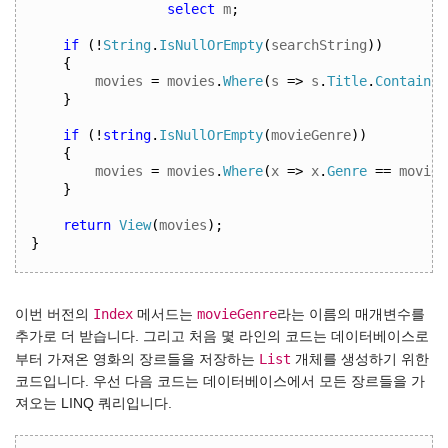
select
 m
;
if
(!
String
.
IsNullOrEmpty
(
searchString
))
{
movies 
=
 movies
.
Where
(
s 
=>
 s
.
Title
.
Contains
(
}
if
(!
string
.
IsNullOrEmpty
(
movieGenre
))
{
movies 
=
 movies
.
Where
(
x 
=>
 x
.
Genre
==
 movieG
}
return
View
(
movies
);
}
Index
movieGenre
이번 버전의
메서드는
라는 이름의 매개변수를
추가로 더 받습니다. 그리고 처음 몇 라인의 코드는 데이터베이스로
List
부터 가져온 영화의 장르들을 저장하는
개체를 생성하기 위한
코드입니다. 우선 다음 코드는 데이터베이스에서 모든 장르들을 가
져오는 LINQ 쿼리입니다.