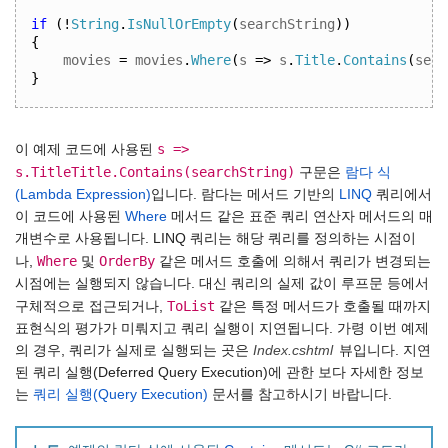
if
(!
String
.
IsNullOrEmpty
(
searchString
))
{
movies 
=
 movies
.
Where
(
s 
=>
 s
.
Title
.
Contains
(
sear
}
s =>
이 예제 코드에 사용된
s.TitleTitle.Contains(searchString)
구문은
람다 식
(Lambda Expression)
입니다. 람다는 메서드 기반의
LINQ
쿼리에서
이 코드에 사용된
Where
메서드 같은 표준 쿼리 연산자 메서드의 매
개변수로 사용됩니다. LINQ 쿼리는 해당 쿼리를 정의하는 시점이
Where
OrderBy
나,
및
같은 메서드 호출에 의해서 쿼리가 변경되는
시점에는 실행되지 않습니다. 대신 쿼리의 실제 값이 루프문 등에서
ToList
구체적으로 접근되거나,
같은 특정 메서드가 호출될 때까지
표현식의 평가가 미뤄지고 쿼리 실행이 지연됩니다. 가령 이번 예제
의 경우, 쿼리가 실제로 실행되는 곳은
Index.cshtml
뷰입니다. 지연
된 쿼리 실행(Deferred Query Execution)에 관한 보다 자세한 정보
는
쿼리 실행(Query Execution)
문서를 참고하시기 바랍니다.