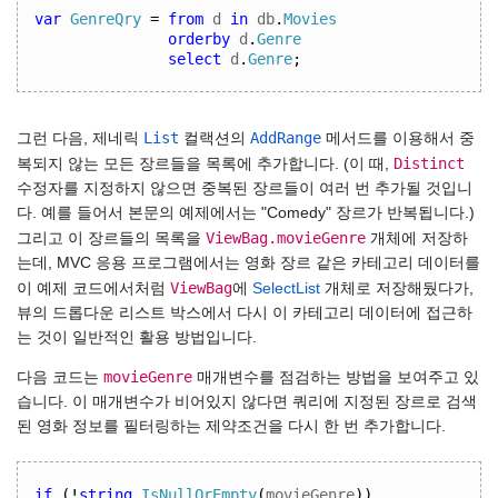
var
GenreQry
=
from
 d 
in
 db
.
Movies
orderby
 d
.
Genre
select
 d
.
Genre
;
List
AddRange
그런 다음, 제네릭
컬랙션의
메서드를 이용해서 중
Distinct
복되지 않는 모든 장르들을 목록에 추가합니다. (이 때,
수정자를 지정하지 않으면 중복된 장르들이 여러 번 추가될 것입니
다. 예를 들어서 본문의 예제에서는 "Comedy" 장르가 반복됩니다.)
ViewBag.movieGenre
그리고 이 장르들의 목록을
개체에 저장하
는데, MVC 응용 프로그램에서는 영화 장르 같은 카테고리 데이터를
ViewBag
이 예제 코드에서처럼
에
SelectList
개체로 저장해뒀다가,
뷰의 드롭다운 리스트 박스에서 다시 이 카테고리 데이터에 접근하
는 것이 일반적인 활용 방법입니다.
movieGenre
다음 코드는
매개변수를 점검하는 방법을 보여주고 있
습니다. 이 매개변수가 비어있지 않다면 쿼리에 지정된 장르로 검색
된 영화 정보를 필터링하는 제약조건을 다시 한 번 추가합니다.
if
(!
string
.
IsNullOrEmpty
(
movieGenre
))