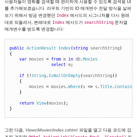
사용자들이 영화를 검색할 때 편리하게 사용할 수 있도록 검색용 UI
를 추가해보겠습니다. 라우트 기반의 ID 매개변수 전달 방식을 살펴
Index
보기 위해서 방금 변경했던
메서드의 시그니처를 다시 원래
Index
searchString
대로 되돌려서, 본래대로
메서드가
문자열
매개변수를 받도록 변경합니다:
public
ActionResult
Index
(
string
 searchString
)
{
var
 movies 
=
from
 m 
in
 db
.
Movies
select
 m
;
if
(!
String
.
IsNullOrEmpty
(
searchString
))
{
movies 
=
 movies
.
Where
(
s 
=>
 s
.
Title
.
Contains
(
}
return
View
(
movies
);
}
그런 다음,
Views\Movies\Index.cshtml
파일을 열고 다음 코드에 강
@Html.ActionLink("Create New", "Create")