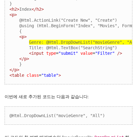
}
<h2>
Index
</h2>
<p>
    @Html.ActionLink("Create New", "Create")

    @using (Html.BeginForm("Index", "Movies", FormMe
    {

<p>
Genre: @Html.DropDownList("movieGenre", "All
Title: @Html.TextBox("SearchString")
<input
type
=
"submit"
value
=
"Filter"
/>
</p>
}
</p>
<table
class
=
"table"
>
이번에 새로 추가된 코드는 다음과 같습니다:
@Html.DropDownList("movieGenre", "All")