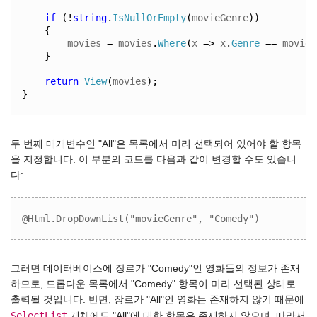
if
(!
string
.
IsNullOrEmpty
(
movieGenre
))
{
movies 
=
 movies
.
Where
(
x 
=>
 x
.
Genre
==
 movieG
}
return
View
(
movies
);
}
두 번째 매개변수인 "All"은 목록에서 미리 선택되어 있어야 할 항목
을 지정합니다. 이 부분의 코드를 다음과 같이 변경할 수도 있습니
다:
@Html.DropDownList("movieGenre", "Comedy")
그러면 데이터베이스에 장르가 "Comedy"인 영화들의 정보가 존재
하므로, 드롭다운 목록에서 "Comedy" 항목이 미리 선택된 상태로
출력될 것입니다. 반면, 장르가 "All"인 영화는 존재하지 않기 때문에
SelectList
개체에도 "All"에 대한 항목은 존재하지 않으며, 따라서