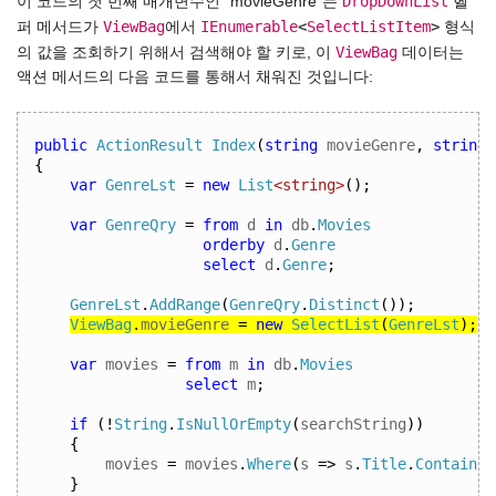
DropDownList
이 코드의 첫 번째 매개변수인 "movieGenre"는
헬
ViewBag
IEnumerable
<
SelectListItem
>
퍼 메서드가
에서
형식
ViewBag
의 값을 조회하기 위해서 검색해야 할 키로, 이
데이터는
액션 메서드의 다음 코드를 통해서 채워진 것입니다:
public
ActionResult
Index
(
string
 movieGenre
,
string
 
{
var
GenreLst
=
new
List
<string>
();
var
GenreQry
=
from
 d 
in
 db
.
Movies
orderby
 d
.
Genre
select
 d
.
Genre
;
GenreLst
.
AddRange
(
GenreQry
.
Distinct
());
ViewBag
.
movieGenre 
=
new
SelectList
(
GenreLst
);
var
 movies 
=
from
 m 
in
 db
.
Movies
select
 m
;
if
(!
String
.
IsNullOrEmpty
(
searchString
))
{
movies 
=
 movies
.
Where
(
s 
=>
 s
.
Title
.
Contains
(
}