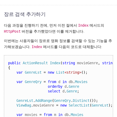
장르 검색 추가하기
Index
다음 과정을 진행하기 전에, 먼저 이전 절에서
메서드의
HttpPost
버전을 추가했었다면 이를 제거합니다.
이번에는 사용자들이 장르로 영화 정보를 검색할 수 있는 기능을 추
Index
가해보겠습니다.
메서드를 다음의 코드로 대체합니다:
public
ActionResult
Index
(
string
 movieGenre
,
string
 
{
var
GenreLst
=
new
List
<string>
();
var
GenreQry
=
from
 d 
in
 db
.
Movies
orderby
 d
.
Genre
select
 d
.
Genre
;
GenreLst
.
AddRange
(
GenreQry
.
Distinct
());
ViewBag
.
movieGenre 
=
new
SelectList
(
GenreLst
);
var
 movies 
=
from
 m 
in
 db
.
Movies