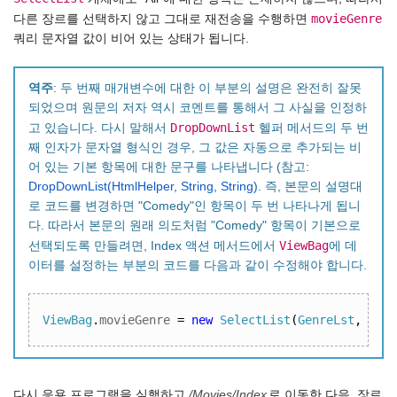
movieGenre
다른 장르를 선택하지 않고 그대로 재전송을 수행하면
쿼리 문자열 값이 비어 있는 상태가 됩니다.
역주
: 두 번째 매개변수에 대한 이 부분의 설명은 완전히 잘못
되었으며 원문의 저자 역시 코멘트를 통해서 그 사실을 인정하
DropDownList
고 있습니다. 다시 말해서
헬퍼 메서드의 두 번
째 인자가 문자열 형식인 경우, 그 값은 자동으로 추가되는 비
어 있는 기본 항목에 대한 문구를 나타냅니다 (참고:
DropDownList(HtmlHelper, String, String)
. 즉, 본문의 설명대
로 코드를 변경하면 "Comedy"인 항목이 두 번 나타나게 됩니
다. 따라서 본문의 원래 의도처럼 "Comedy" 항목이 기본으로
ViewBag
선택되도록 만들려면, Index 액션 메서드에서
에 데
이터를 설정하는 부분의 코드를 다음과 같이 수정해야 합니다.
ViewBag
.
movieGenre 
=
new
SelectList
(
GenreLst
,
"Com
다시 응용 프로그램을 실행하고
/Movies/Index
로 이동한 다음, 장르