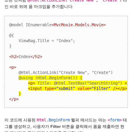
조된 것처럼
라
인 바로 뒤에 폼 마크업을 추가합니다:
@model IEnumerable
<MvcMovie.Models.Movie>
@{ 

    ViewBag.Title = "Index"; 

<h2>
Index
</h2>
<p>
@Html.ActionLink("Create New", "Create")
@using (Html.BeginForm()) {
<p>
 Title: @Html.TextBox("SearchString") 
<br
<input
type
=
"submit"
value
=
"Filter"
/></p>
}
</p>
Html.
BeginForm
<
form
>
이 코드에 사용된
헬퍼 메서드는 여는
태
그를 생성하고, 사용자가
Filter
버튼을 클릭해서 폼을 제출하면 현