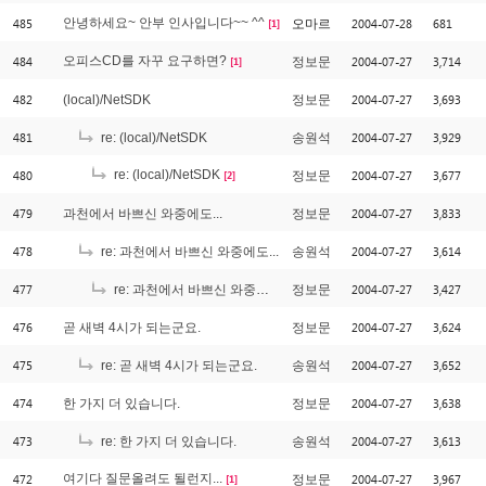
485
안녕하세요~ 안부 인사입니다~~ ^^
2004-07-28
681
오마르
[1]
484
오피스CD를 자꾸 요구하면?
2004-07-27
3,714
정보문
[1]
482
2004-07-27
3,693
(local)/NetSDK
정보문
481
2004-07-27
3,929
re: (local)/NetSDK
송원석
480
re: (local)/NetSDK
2004-07-27
3,677
정보문
[2]
479
2004-07-27
3,833
과천에서 바쁘신 와중에도...
정보문
478
2004-07-27
3,614
re: 과천에서 바쁘신 와중에도...
송원석
477
2004-07-27
3,427
re: 과천에서 바쁘신 와중에도...
정보문
476
2004-07-27
3,624
곧 새벽 4시가 되는군요.
정보문
475
2004-07-27
3,652
re: 곧 새벽 4시가 되는군요.
송원석
474
2004-07-27
3,638
한 가지 더 있습니다.
정보문
473
2004-07-27
3,613
re: 한 가지 더 있습니다.
송원석
472
여기다 질문올려도 될런지...
2004-07-27
3,967
정보문
[1]