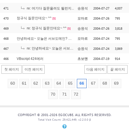
471
2004-07-27
4,007
re: 여기다 질문올려도 될런지...
송원석
470
정규식 질문인데요~ ^^
2004-07-26
795
오마르
[1]
469
re: 정규식 질문인데요~ ^^
2004-07-26
3,818
송원석
[1]
468
2004-07-24
795
안녕하세요~ 오늘은 서브도메인? 아이디? 에 대한 질문인데요..
오마르
467
re: 안녕하세요~ 오늘은 서브도메인? 아이디? 에 대한 질문인데요..
2004-07-24
3,869
송원석
466
2004-07-19
914
VBscript 424에러
초보맨
첫 페이지
이전 페이지
다음 페이지
끝 페이지
60
61
62
63
64
65
66
67
68
69
70
71
72
COPYRIGHT © 2001-2026 EGOCUBE. ALL RIGHTS RESERVED.
Total Visit Count: 29,421,449, v2.2.0.0 β