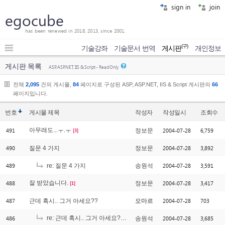
sign in
join
egocube
has been renewed in 2018, 2013, since 2001.
(구)
기술강좌
기술문서 번역
게시판
개인정보
게시판 목록
ASP, ASP.NET, IIS & Script - Read Only
전체
2,095
건의 게시물,
84
페이지로 구성된 ASP, ASP.NET, IIS & Script 게시판의
66
페이지입니다.
번호
게시물
제목
작성자
작성일시
조회수
491
아무래도...ㅜ.ㅜ
2004-07-28
6,759
정보문
[3]
490
2004-07-28
3,892
질문 4 가지
정보문
489
2004-07-28
3,591
re: 질문 4 가지
송원석
488
잘 받았습니다.
2004-07-28
3,417
정보문
[1]
487
2004-07-28
703
근데 혹시.. 그거 아세요??
오마르
486
re: 근데 혹시.. 그거 아세요??
2004-07-28
3,685
송원석
[1]