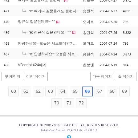
472
여기다 질문올려도 될런지...
2004-07-27
3,971
정보문
[1]
471
2004-07-27
4,011
re: 여기다 질문올려도 될런지...
송원석
470
정규식 질문인데요~ ^^
2004-07-26
795
오마르
[1]
469
re: 정규식 질문인데요~ ^^
2004-07-26
3,822
송원석
[1]
468
2004-07-24
795
안녕하세요~ 오늘은 서브도메인? 아이디? 에 대한 질문인데요..
오마르
467
re: 안녕하세요~ 오늘은 서브도메인? 아이디? 에 대한 질문인데요..
2004-07-24
3,873
송원석
466
2004-07-19
914
VBscript 424에러
초보맨
첫 페이지
이전 페이지
다음 페이지
끝 페이지
60
61
62
63
64
65
66
67
68
69
70
71
72
COPYRIGHT © 2001-2026 EGOCUBE. ALL RIGHTS RESERVED.
Total Visit Count: 29,439,156, v2.2.0.0 β