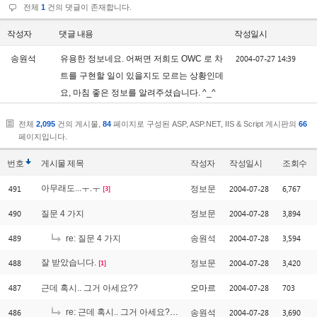
전체
1
건의 댓글이 존재합니다.
작성자
댓글 내용
작성일시
2004-07-27 14:39
송원석
유용한 정보네요. 어쩌면 저희도 OWC 로 차
트를 구현할 일이 있을지도 모르는 상황인데
요, 마침 좋은 정보를 알려주셨습니다. ^_^
전체
2,095
건의 게시물,
84
페이지로 구성된 ASP, ASP.NET, IIS & Script 게시판의
66
페이지입니다.
번호
게시물
제목
작성자
작성일시
조회수
491
아무래도...ㅜ.ㅜ
2004-07-28
6,767
정보문
[3]
490
2004-07-28
3,894
질문 4 가지
정보문
489
2004-07-28
3,594
re: 질문 4 가지
송원석
488
잘 받았습니다.
2004-07-28
3,420
정보문
[1]
487
2004-07-28
703
근데 혹시.. 그거 아세요??
오마르
486
re: 근데 혹시.. 그거 아세요??
2004-07-28
3,690
송원석
[1]