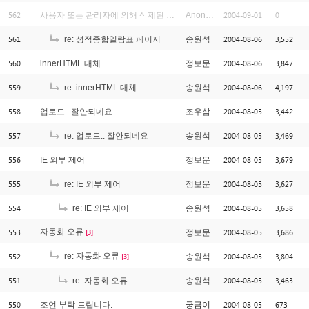
562
2004-09-01
0
사용자 또는 관리자에 의해 삭제된 글입니다.
Anonymous
561
2004-08-06
3,552
re: 성적종합일람표 페이지
송원석
560
2004-08-06
3,847
innerHTML 대체
정보문
559
2004-08-06
4,197
re: innerHTML 대체
송원석
558
2004-08-05
3,442
업로드.. 잘안되네요
조우삼
557
2004-08-05
3,469
re: 업로드.. 잘안되네요
송원석
556
2004-08-05
3,679
IE 외부 제어
정보문
555
2004-08-05
3,627
re: IE 외부 제어
정보문
554
2004-08-05
3,658
re: IE 외부 제어
송원석
553
자동화 오류
2004-08-05
3,686
정보문
[3]
552
re: 자동화 오류
2004-08-05
3,804
송원석
[3]
551
2004-08-05
3,463
re: 자동화 오류
송원석
550
2004-08-05
673
조언 부탁 드립니다.
궁금이