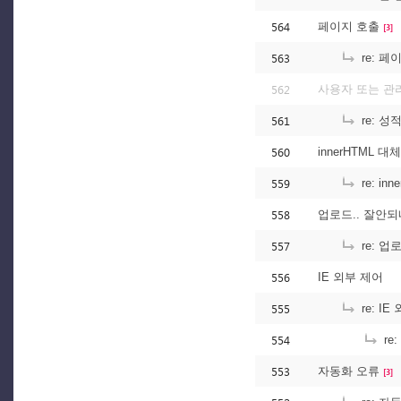
564
페이지 호출
[3]
563
re: 페
562
사용자 또는 관
561
re: 
560
innerHTML 대체
559
re: in
558
업로드.. 잘안
557
re: 업
556
IE 외부 제어
555
re: IE
554
re
553
자동화 오류
[3]