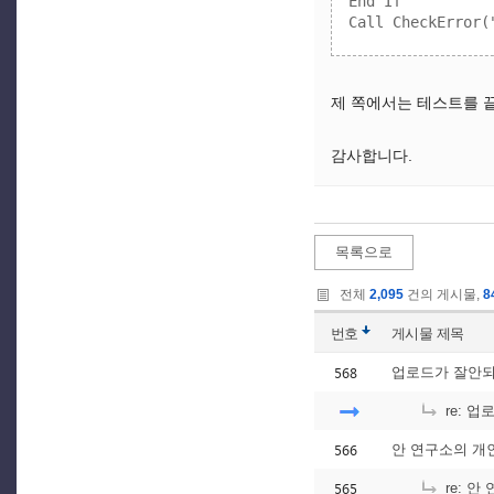
End If

제 쪽에서는 테스트를 끝
감사합니다.
목록으로
전체
2,095
건의 게시물,
8
번호
게시물
제목
568
업로드가 잘안되
re: 업
566
안 연구소의 개인
565
re: 안