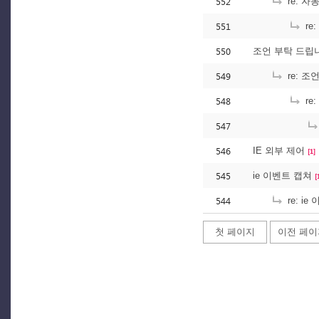
552
re: 자
551
re
550
조언 부탁 드립
549
re: 조
548
re
547
546
IE 외부 제어
[1]
545
ie 이벤트 캡쳐
[
544
re: i
첫 페이지
이전 페이