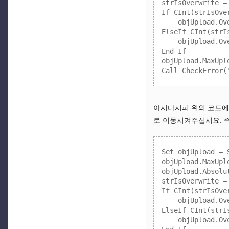
strIsOverwrite =
If CInt(strIsOver
    objUpload.Ove
ElseIf CInt(strI
    objUpload.Ove
End If

objUpload.MaxUp
아시다시피 위의 코드에서
로 이동시켜주십시요. 
Set objUpload = 
objUpload.MaxUp
objUpload.Absolut
strIsOverwrite =
If CInt(strIsOver
    objUpload.Ove
ElseIf CInt(strI
    objUpload.Ove