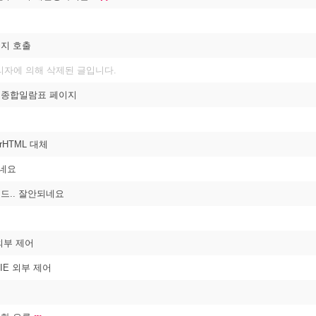
이지 호출
리자에 의해 삭제된 글입니다.
성적종합일람표 페이지
nerHTML 대체
되네요
로드.. 잘안되네요
 외부 제어
: IE 외부 제어