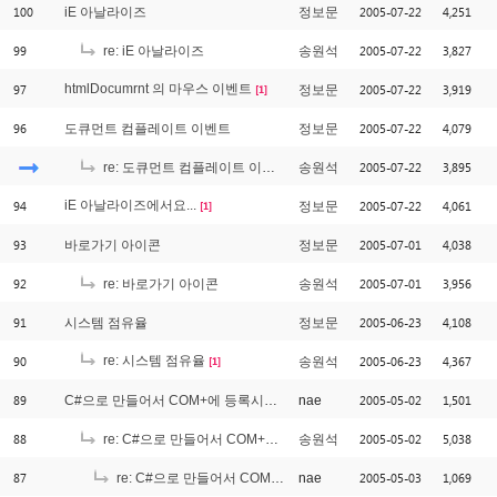
100
2005-07-22
4,251
iE 아날라이즈
정보문
99
2005-07-22
3,827
re: iE 아날라이즈
송원석
97
htmlDocumrnt 의 마우스 이벤트
2005-07-22
3,919
정보문
[1]
96
2005-07-22
4,079
도큐먼트 컴플레이트 이벤트
정보문
2005-07-22
3,895
re: 도큐먼트 컴플레이트 이벤트
송원석
94
iE 아날라이즈에서요...
2005-07-22
4,061
정보문
[1]
93
2005-07-01
4,038
바로가기 아이콘
정보문
92
2005-07-01
3,956
re: 바로가기 아이콘
송원석
91
2005-06-23
4,108
시스템 점유율
정보문
90
re: 시스템 점유율
2005-06-23
4,367
송원석
[1]
89
2005-05-02
1,501
C#으로 만들어서 COM+에 등록시켰는데..
nae
88
2005-05-02
5,038
re: C#으로 만들어서 COM+에 등록시켰는데..
송원석
87
2005-05-03
1,069
re: C#으로 만들어서 COM+에 등록시켰는데..
nae