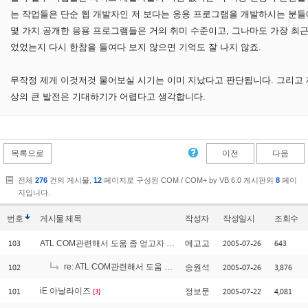
는 작업들은 단순 웹 개발자인 저 보다는 응용 프로그램을 개발하시는 분들
몇 가지 공개한 응용 프로그램들은 거의 취미 수준이고, 그나마도 가장 최근에
었었는지 다시 한참을 들여다 보지 않으면 기억도 잘 나지 않죠.
무작정 제게 이것저것 물어보실 시기는 이미 지났다고 판단됩니다. 그리고 
상의 큰 발전은 기대하기가 어렵다고 생각합니다.
목록으로
이전
다음
전체
276
건의 게시물,
12
페이지로 구성된 COM / COM+ by VB 6.0 게시판의
8
페이
지입니다.
번호
게시물
제목
작성자
작성일시
조회수
103
2005-07-26
643
ATL COM관련해서 도움 좀 얻고자 합니다..
에고고
102
re: ATL COM관련해서 도움 좀 얻고자 합니다..
2005-07-26
3,876
송원석
[1]
101
iE 아날라이즈
2005-07-22
4,081
정보문
[3]