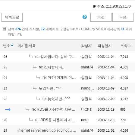
IP 주소: 211.208.223.170
목록으로
이전
다음
전체
276
건의 게시물,
12
페이지로 구성된 COM / COM+ by VB 6.0 게시판의
11
페이
지입니다.
번호
게시물
제목
작성자
작성일시
조회수
26
2003-11-04
7,918
re: 감사합니다. 상세 구현 예상 방법입니다..
송원석
25
2003-11-04
4,001
re: 감사합니다..
saint74
24
re: 아하! 이제야 이해가 가는군요. ^_^
2003-11-04
4,290
송원석
[1]
23
2003-12-09
4,017
늦었지만.. ^^^
ryangchi
22
2003-12-09
3,917
re: 늦었지만.. ^^^
송원석
2003-11-19
805
re: RDS를 사용하여 사원인증을 쿼리하려고 하는데...
나그네
20
2003-11-19
770
re: RDS를 사용하여 사원인증을 쿼리하려고 하는데...
nero
19
2003-11-01
4,026
internet server error: object/module net found
saint74