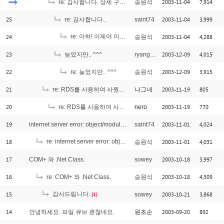
2003-11-04
7,914
re: 감사합니다. 상세 구현 예상 방법입니다..
송원석
25
2003-11-04
3,999
re: 감사합니다..
saint74
24
re: 아하! 이제야 이해가 가는군요. ^_^
2003-11-04
4,288
송원석
[1]
23
2003-12-09
4,015
늦었지만.. ^^^
ryangchi
22
2003-12-09
3,915
re: 늦었지만.. ^^^
송원석
21
2003-11-19
805
re: RDS를 사용하여 사원인증을 쿼리하려고 하는데...
나그네
20
2003-11-19
770
re: RDS를 사용하여 사원인증을 쿼리하려고 하는데...
nero
19
2003-11-01
4,024
internet server error: object/module net found
saint74
18
re: internet server error: object/module net found
2003-11-01
4,031
송원석
[1]
17
2003-10-18
3,997
COM+ 와 .Net Class.
sowey
16
2003-10-18
4,309
re: COM+ 와 .Net Class.
송원석
15
감사드립니다.
2003-10-21
3,868
sowey
[1]
14
2003-09-20
892
안녕하세요. 파일 큐브 괜찮네요.
원초순