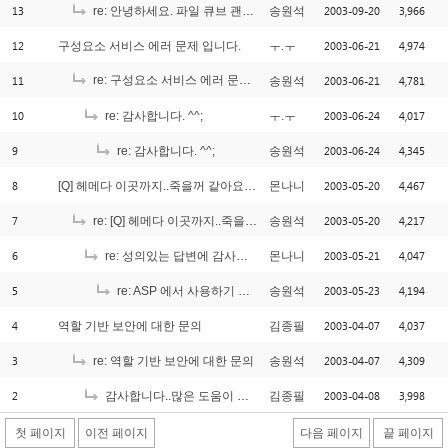
13
2003-09-20
3,966
re: 안녕하세요. 파일 큐브 괜찮네요.
송원석
12
2003-06-21
4,974
구성요소 서비스 에러 문제 입니다.
ㅜ.ㅜ
11
re: 구성요소 서비스 에러 문제 입니다.
2003-06-21
4,781
송원석
[1]
10
2003-06-24
4,017
re: 감사합니다. ^^;
ㅜ.ㅜ
9
2003-06-24
4,345
re: 감사합니다. ^^;
송원석
8
2003-05-20
4,467
[Q] 헤메다 이곳까지..죽을꺼 같아요. dll
몬나니
7
2003-05-20
4,217
re: [Q] 헤메다 이곳까지..죽을꺼 같아요. dll
송원석
6
2003-05-21
4,047
re: 성의있는 답변에 감사드립니다..Err Check
몬나니
5
2003-05-23
4,194
re: ASP 에서 사용하기 위한 컴포넌트 개발시 주의할 점
송원석
4
2003-04-07
4,037
역할 기반 보안에 대한 문의
김종필
3
2003-04-07
4,309
re: 역할 기반 보안에 대한 문의
송원석
2
2003-04-08
3,998
감사합니다..많은 도움이 되었습니다~~[냉무]^^
김종필
첫 페이지
이전 페이지
다음 페이지
끝 페이지