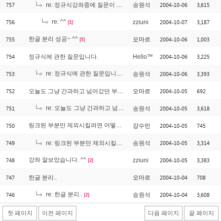
757
2004-10-06
3,615
re: 정규식강좌중에 질문이 있습니다..(소스질문 아니에요.. ^^)
송원석
756
re: ^^
2004-10-07
3,187
zziuni
[1]
755
한글 분리 성공~ ^^
2004-10-06
1,003
오마르
[5]
754
2004-10-06
3,225
정규식에 관한 질문입니다.
Hello™
753
re: 정규식에 관한 질문입니다.
2004-10-06
3,393
송원석
[1]
752
2004-10-05
692
오늘도 그냥 간과하고 넘어갔던 부분 질문인데요.. ^^
오마르
751
re: 오늘도 그냥 간과하고 넘어갔던 부분 질문인데요.. ^^
2004-10-05
3,618
송원석
[1]
750
링크된 부분만 제외시킬려면 어떻게 하는지...
2004-10-05
745
강수민
[1]
749
2004-10-05
3,314
re: 링크된 부분만 제외시킬려면 어떻게 하는지...
송원석
748
강좌 잘보았습니다. ^^
2004-10-05
3,383
zziuni
[2]
747
2004-10-04
708
한글 분리..
오마르
746
re: 한글 분리..
2004-10-04
3,608
송원석
[2]
첫 페이지
이전 페이지
다음 페이지
끝 페이지