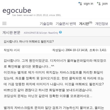
sign in
join
egocube
has been renewed in 2018, 2013, since 2001.
(구)
기술강좌
기술문서 번역
게시판
개인정보
게시판 본문
ASP, ASP.NET, IIS & Script - Read Only
감사합니다. 하나 더 여쭤봐도 될런지요?
작성자:
리피
작성일시: 2004-10-13 14:18, 조회수: 3,411
감사합니다. 그게 원인이었군요. 디자이너가 올려놓은파일이라 메모장으
로 확인해볼 생각은 못했습니다...^^
이것과는 별개로 제가 이미지 위치잡는 자바스크립트를 처리한 화일이
있는데, 좌표를 정확히 못 읽어오거든요. 한번 클릭되면 제 자리에 뜨는
데 가끔 엉뚱한 위치에 이미지가 나옵니다. 이것을 여쭤봐도 될런지요?
바쁘신것 같아 괜찮다고 하시면 화일부분을 보내드리겠습니다.
코딩상의 문제는 아닌것 같은데 정확한 이유를 모르겠어서요...
별개의 자바스크립트 문의라 일단 검토가 가능하신지 물어보고, 올리는