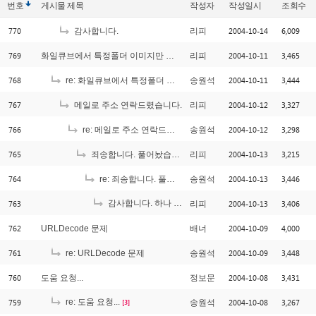
번호
게시물
제목
작성자
작성일시
조회수
770
2004-10-14
6,009
감사합니다.
리피
769
2004-10-11
3,465
화일큐브에서 특정폴더 이미지만 안보이면??
리피
768
2004-10-11
3,444
re: 화일큐브에서 특정폴더 이미지만 안보이면??
송원석
767
2004-10-12
3,327
메일로 주소 연락드렸습니다.
리피
766
2004-10-12
3,298
re: 메일로 주소 연락드렸습니다.
송원석
765
2004-10-13
3,215
죄송합니다. 풀어놨습니다...
리피
764
2004-10-13
3,446
re: 죄송합니다. 풀어놨습니다...
송원석
763
감사합니다. 하나 더 여쭤봐도 될런지요?
2004-10-13
3,406
리피
[1]
762
2004-10-09
4,000
URLDecode 문제
배너
761
2004-10-09
3,448
re: URLDecode 문제
송원석
760
2004-10-08
3,431
도움 요청...
정보문
759
re: 도움 요청...
2004-10-08
3,267
송원석
[3]