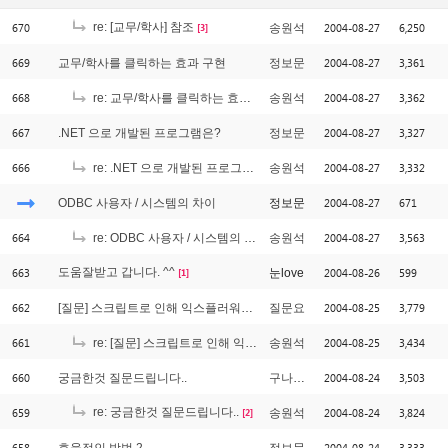
670
re: [교무/학사] 참조
2004-08-27
6,250
송원석
[3]
669
2004-08-27
3,361
교무/학사를 클릭하는 효과 구현
정보문
668
2004-08-27
3,362
re: 교무/학사를 클릭하는 효과 구현
송원석
667
2004-08-27
3,327
.NET 으로 개발된 프로그램은?
정보문
666
2004-08-27
3,332
re: .NET 으로 개발된 프로그램은?
송원석
2004-08-27
671
ODBC 사용자 / 시스템의 차이
정보문
664
2004-08-27
3,563
re: ODBC 사용자 / 시스템의 차이
송원석
663
도움잘받고 갑니다. ^^
2004-08-26
599
눈love
[1]
662
2004-08-25
3,779
[질문] 스크립트로 인해 익스플러워가 느려진다는 경고
질문요
661
2004-08-25
3,434
re: [질문] 스크립트로 인해 익스플러워가 느려진다는 경고
송원석
660
2004-08-24
3,503
궁금한것 질문드립니다..
구나구나
659
re: 궁금한것 질문드립니다..
2004-08-24
3,824
송원석
[2]
658
2004-08-24
3,333