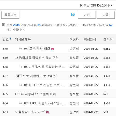
IP 주소: 218.153.104.147
목록으로
이전
다음
전체
2,095
건의 게시물,
84
페이지로 구성된 ASP, ASP.NET, IIS & Script 게시판의
59
페이지입니다.
번호
게시물
제목
작성자
작성일시
조회수
670
re: [교무/학사] 참조
2004-08-27
6,252
송원석
[3]
669
2004-08-27
3,363
교무/학사를 클릭하는 효과 구현
정보문
668
2004-08-27
3,364
re: 교무/학사를 클릭하는 효과 구현
송원석
667
2004-08-27
3,328
.NET 으로 개발된 프로그램은?
정보문
666
2004-08-27
3,334
re: .NET 으로 개발된 프로그램은?
송원석
665
2004-08-27
671
ODBC 사용자 / 시스템의 차이
정보문
664
2004-08-27
3,563
re: ODBC 사용자 / 시스템의 차이
송원석
663
도움잘받고 갑니다. ^^
2004-08-26
599
눈love
[1]