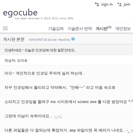
sign in
join
egocube
has been renewed in 2018, 2013, since 2001.
(구)
기술강좌
기술문서 번역
게시판
개인정보
게시판 본문
ASP, ASP.NET, IIS & Script - Read Only
안녕하세요~ 오늘은 인코딩에 대한 질문인데요..
작성자: 오마르
아으~ 개인적으로 인코딩 무쟈게 싫어 하는데..
자꾸 인코딩해서 올리라고 닥닥해서.. "안해~~" 라고 마음 속으로
소리치고 인코딩을 할려구 ms 사이트에서 screnc.exe 를 다운 받았어요 ^-^;
그런데 이넘이 속썩이네요... -_-;;;
다른 파일들은 다 잘되는데 확장자가 .asp 파일이면 꼭 에러가 나네요.. -_ -;