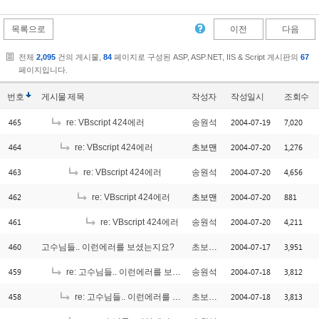
목록으로
이전
다음
전체
2,095
건의 게시물,
84
페이지로 구성된 ASP, ASP.NET, IIS & Script 게시판의
67
페이지입니다.
번호
게시물
제목
작성자
작성일시
조회수
465
2004-07-19
7,020
re: VBscript 424에러
송원석
464
2004-07-20
1,276
re: VBscript 424에러
초보맨
463
2004-07-20
4,656
re: VBscript 424에러
송원석
462
2004-07-20
881
re: VBscript 424에러
초보맨
461
2004-07-20
4,211
re: VBscript 424에러
송원석
460
2004-07-17
3,951
고수님들.. 이런에러를 보셨는지요?
초보는외롭다
459
2004-07-18
3,812
re: 고수님들.. 이런에러를 보셨는지요?
송원석
458
2004-07-18
3,813
re: 고수님들.. 이런에러를 보셨는지요?
초보는외롭다