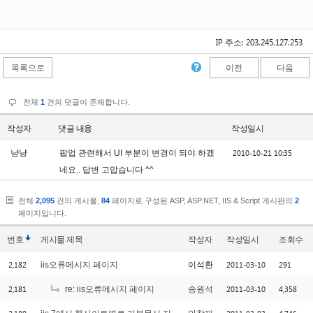
IP 주소: 203.245.127.253
목록으로
이전
다음
전체
1
건의 댓글이 존재합니다.
작성자
댓글 내용
작성일시
2010-10-21 10:35
냥냥
팝업 관련해서 UI 부분이 변경이 되야 하겠
네요.. 답변 고맙습니다 ^^
전체
2,095
건의 게시물,
84
페이지로 구성된 ASP, ASP.NET, IIS & Script 게시판의
2
페이지입니다.
번호
게시물
제목
작성자
작성일시
조회수
2,182
2011-03-10
291
iis오류메시지 페이지
이석환
2,181
2011-03-10
4,358
re: iis오류메시지 페이지
송원석