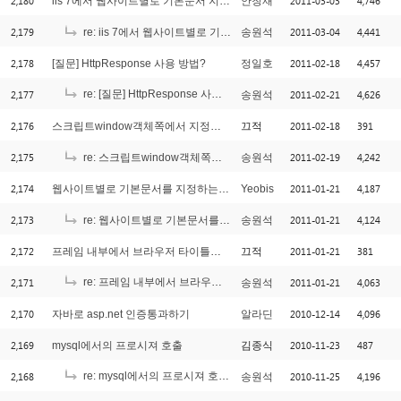
2,180
2011-03-03
4,746
iis 7에서 웹사이트별로 기본문서 지정하는 방법
안창재
2,179
2011-03-04
4,441
re: iis 7에서 웹사이트별로 기본문서 지정하는 방법
송원석
2,178
2011-02-18
4,457
[질문] HttpResponse 사용 방법?
정일호
2,177
re: [질문] HttpResponse 사용 방법?
2011-02-21
4,626
송원석
[3]
2,176
2011-02-18
391
스크립트window객체쪽에서 지정되지 않은 오류
끄적
2,175
2011-02-19
4,242
re: 스크립트window객체쪽에서 지정되지 않은 오류
송원석
2,174
2011-01-21
4,187
웹사이트별로 기본문서를 지정하는 방법
Yeobis
2,173
2011-01-21
4,124
re: 웹사이트별로 기본문서를 지정하는 방법
송원석
2,172
2011-01-21
381
프레임 내부에서 브라우저 타이틀을 바꾸고 싶을때
끄적
2,171
re: 프레임 내부에서 브라우저 타이틀을 바꾸고 싶을때
2011-01-21
4,063
송원석
[1]
2,170
2010-12-14
4,096
자바로 asp.net 인증통과하기
알라딘
2,169
2010-11-23
487
mysql에서의 프로시져 호출
김종식
2,168
re: mysql에서의 프로시져 호출
2010-11-25
4,196
송원석
[1]