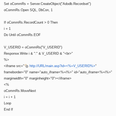
Set oCommRs = Server.CreateObject("Adodb.Recordset")
oCommRs.Open SQL, DbCon, 1
If oCommRs.RecordCount > 0 Then
i = 1
Do Until oCommRs.EOF
V_USERID = oCommRs("V_USERID")
Response.Write i & ":" & V_USERID & "<br>"
%>
<iframe src="
http://URL/main.asp?id=<%=V_USERID%>
"
frameborder="0" name="auto_iframe<%=i%>" id="auto_iframe<%=i%>"
marginwidth="0" marginheight="0"></iframe>
<%
oCommRs.MoveNext
i = i + 1
Loop
End If