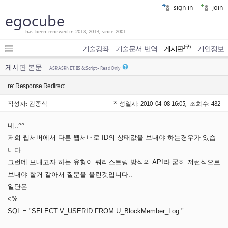
sign in
join
egocube
has been renewed in 2018, 2013, since 2001.
(구)
기술강좌
기술문서 번역
게시판
개인정보
게시판 본문
ASP, ASP.NET, IIS & Script - Read Only
re: Response.Redirect..
작성자: 김종식
작성일시: 2010-04-08 16:05, 조회수: 482
네..^^
저희 웹서버에서 다른 웹서버로 ID의 상태값을 보내야 하는경우가 있습
니다.
그런데 보내고자 하는 유형이 쿼리스트링 방식의 API라 굳히 저런식으로
보내야 할거 같아서 질문을 올린것입니다..
일단은
<%
SQL = "SELECT V_USERID FROM U_BlockMember_Log "