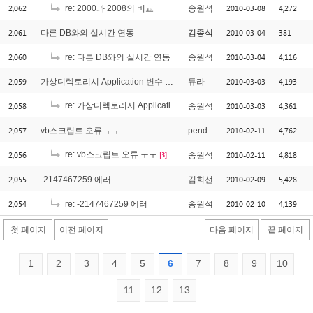
2,062
2010-03-08
4,272
re: 2000과 2008의 비교
송원석
2,061
2010-03-04
381
다른 DB와의 실시간 연동
김종식
2,060
2010-03-04
4,116
re: 다른 DB와의 실시간 연동
송원석
2,059
2010-03-03
4,193
가상디렉토리시 Application 변수 공유 질문
듀라
2,058
re: 가상디렉토리시 Application 변수 공유 질문
2010-03-03
4,361
송원석
[1]
2,057
2010-02-11
4,762
vb스크립트 오류 ㅜㅜ
pendergirl
2,056
re: vb스크립트 오류 ㅜㅜ
2010-02-11
4,818
송원석
[3]
2,055
2010-02-09
5,428
-2147467259 에러
김희선
2,054
2010-02-10
4,139
re: -2147467259 에러
송원석
첫 페이지
이전 페이지
다음 페이지
끝 페이지
1
2
3
4
5
6
7
8
9
10
11
12
13