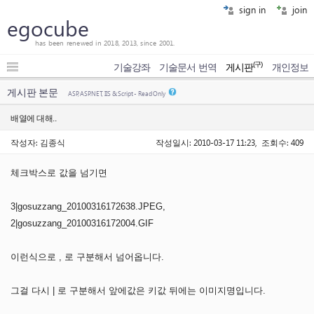
sign in
join
egocube
has been renewed in 2018, 2013, since 2001.
(구)
기술강좌
기술문서 번역
게시판
개인정보
게시판 본문
ASP, ASP.NET, IIS & Script - Read Only
배열에 대해..
작성자: 김종식
작성일시: 2010-03-17 11:23, 조회수: 409
체크박스로 값을 넘기면
3|gosuzzang_20100316172638.JPEG,
2|gosuzzang_20100316172004.GIF
이런식으로 , 로 구분해서 넘어옵니다.
그걸 다시 | 로 구분해서 앞에값은 키값 뒤에는 이미지명입니다.