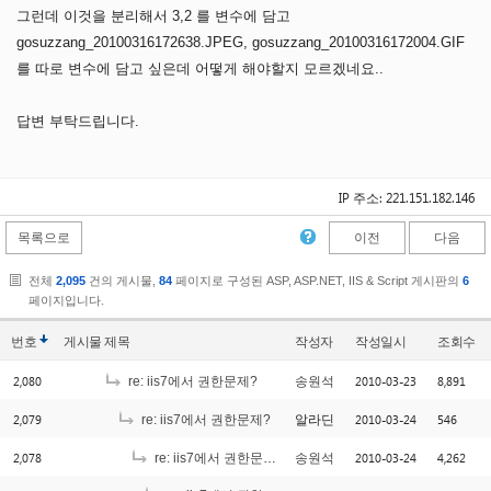
그런데 이것을 분리해서 3,2 를 변수에 담고
gosuzzang_20100316172638.JPEG, gosuzzang_20100316172004.GIF
를 따로 변수에 담고 싶은데 어떻게 해야할지 모르겠네요..
답변 부탁드립니다.
IP 주소: 221.151.182.146
목록으로
이전
다음
전체
2,095
건의 게시물,
84
페이지로 구성된 ASP, ASP.NET, IIS & Script 게시판의
6
페이지입니다.
번호
게시물
제목
작성자
작성일시
조회수
2,080
2010-03-23
8,891
re: iis7에서 권한문제?
송원석
2,079
2010-03-24
546
re: iis7에서 권한문제?
알라딘
2,078
2010-03-24
4,262
re: iis7에서 권한문제?
송원석