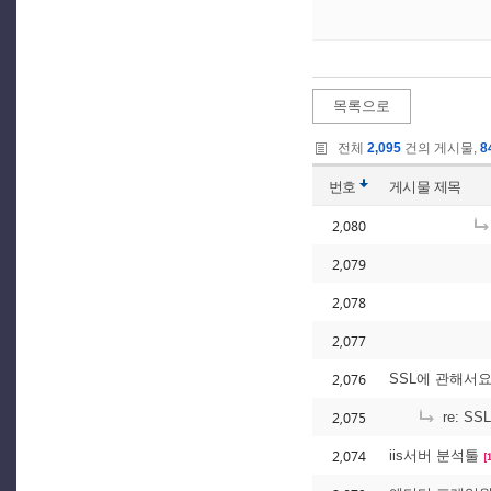
목록으로
전체
2,095
건의 게시물,
8
번호
게시물
제목
2,080
2,079
2,078
2,077
2,076
SSL에 관해서요.
2,075
re: S
2,074
iis서버 분석툴
[