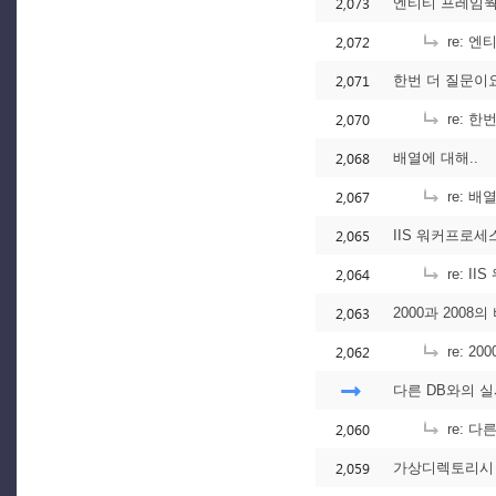
2,073
엔티티 프레임웍
2,072
re: 
2,071
한번 더 질문이요
2,070
re: 한
2,068
배열에 대해..
2,067
re: 배
2,065
IIS 워커프로세
2,064
re: I
2,063
2000과 2008의
2,062
re: 20
다른 DB와의 
2,060
re: 다
2,059
가상디렉토리시 Ap