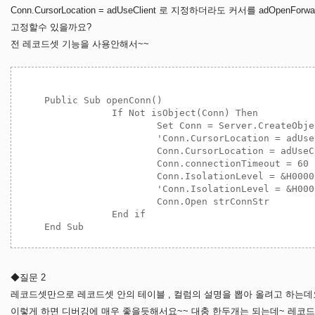
Conn.CursorLocation = adUseClient 로 지정하더라도 커서를 adOpenForw
고정할수 있을까요?
전 레코드셋 기능을 사용안해서~~
    Public Sub openConn()

		If Not isObject(Conn) Then

			Set Conn = Server.CreateObject("ADODB.Connection")

			'Conn.CursorLocation = adUseServer	'디폴트 :: 가벼운 커서

			Conn.CursorLocation = adUseClient	'커서의 단절된 레코드등 다양한 기능 :: 무거운 커서

			Conn.connectionTimeout = 60

  			Conn.IsolationLevel = &H00000100	'ReadUncommitted	'낮은수준

  			'Conn.IsolationLevel = &H00001000	'ReadCommitted		'높은수준

			Conn.Open strConnStr

		End if

◆질문 2
레코드셋만으로 레코드셋 안의 테이블 , 컬럼의 설명을 뽑아 올려고 하는데
이렇게 하면 디버깅에 매우 좋을듯해서요~~ 대충 한두개는 되는데~ 레코