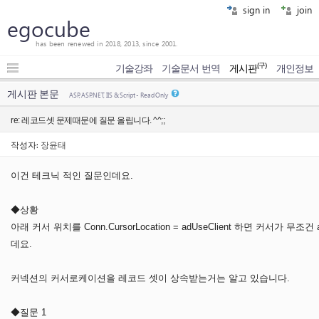
sign in
join
egocube
has been renewed in 2018, 2013, since 2001.
(구)
기술강좌
기술문서 번역
게시판
개인정보
게시판 본문
ASP, ASP.NET, IIS & Script - Read Only
re: 레코드셋 문제때문에 질문 올립니다. ^^;;
작성자:
장윤태
이건 테크닉 적인 질문인데요.
◆상황
아래 커서 위치를 Conn.CursorLocation = adUseClient 하면 커서
데요.
커넥션의 커서로케이션을 레코드 셋이 상속받는거는 알고 있습니다.
◆질문 1