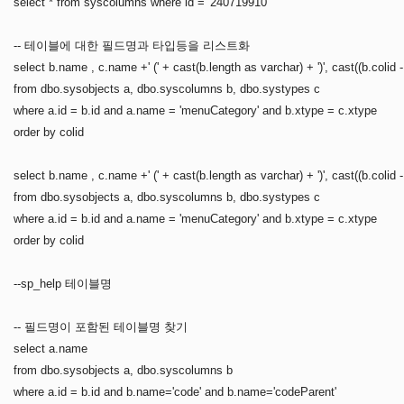
select * from syscolumns where id = '240719910'
-- 테이블에 대한 필드명과 타입등을 리스트화
select b.name , c.name +' (' + cast(b.length as varchar) + ')', cast((b.colid -
from dbo.sysobjects a, dbo.syscolumns b, dbo.systypes c
where a.id = b.id and a.name = 'menuCategory' and b.xtype = c.xtype
order by colid
select b.name , c.name +' (' + cast(b.length as varchar) + ')', cast((b.colid -
from dbo.sysobjects a, dbo.syscolumns b, dbo.systypes c
where a.id = b.id and a.name = 'menuCategory' and b.xtype = c.xtype
order by colid
--sp_help 테이블명
-- 필드명이 포함된 테이블명 찾기
select a.name
from dbo.sysobjects a, dbo.syscolumns b
where a.id = b.id and b.name='code' and b.name='codeParent'