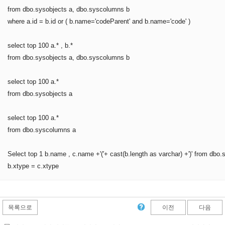
from dbo.sysobjects a, dbo.syscolumns b
where a.id = b.id or ( b.name='codeParent' and b.name='code' )
select top 100 a.* , b.*
from dbo.sysobjects a, dbo.syscolumns b
select top 100 a.*
from dbo.sysobjects a
select top 100 a.*
from dbo.syscolumns a
Select top 1 b.name , c.name +'('+ cast(b.length as varchar) +')' from db
b.xtype = c.xtype
목록으로
이전
다음