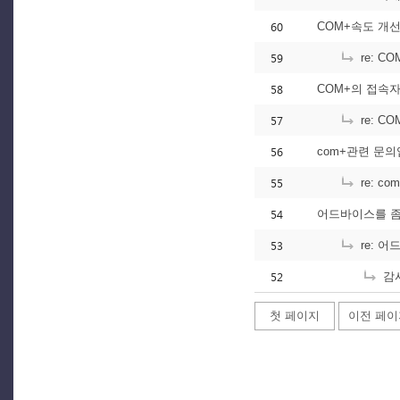
60
COM+속도 개
59
re: C
58
COM+의 접속
57
re: 
56
com+관련 문의
55
re: c
54
어드바이스를 좀 
53
re: 어
52
감사
첫 페이지
이전 페이