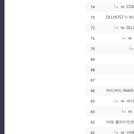
74
re: 
73
DLLHOST가 
72
re: D
71
re
70
69
68
67
66
꺼이꺼이 WebSe
65
re: 꺼
63
re
62
아래 클라이언트
61
re: 