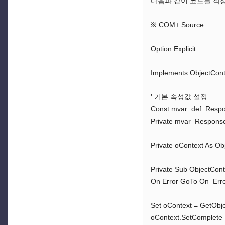
다음과 같이 코드를 작
※ COM+ Source
──────────────
Option Explicit
Implements ObjectCont
' 기본 속성값 설정
Const mvar_def_Respon
Private mvar_Response
Private oContext As Ob
Private Sub ObjectCont
On Error GoTo On_Err
Set oContext = GetObj
oContext.SetComplete