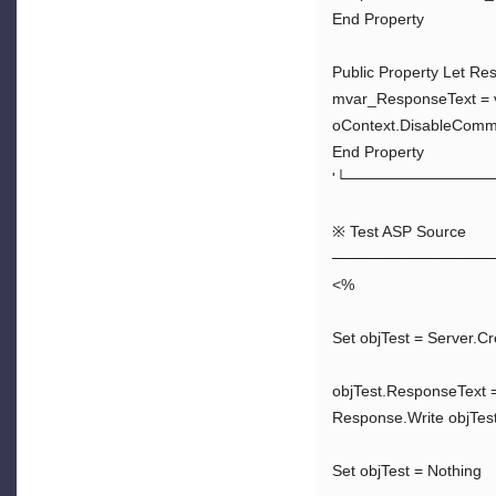
End Property
Public Property Let Re
mvar_ResponseText =
oContext.DisableComm
End Property
'└─────────────
※ Test ASP Source
──────────────
<%
Set objTest = Server.Cr
objTest.ResponseTex
Response.Write objTes
Set objTest = Nothing