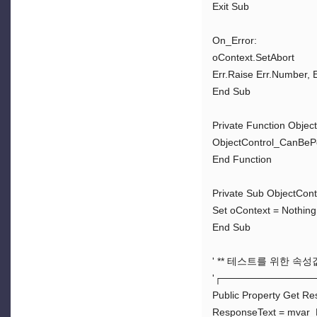
Exit Sub
On_Error:
oContext.SetAbort
Err.Raise Err.Number, E
End Sub
Private Function Obje
ObjectControl_CanBeP
End Function
Private Sub ObjectCont
Set oContext = Nothing
End Sub
' ** 테스트를 위한 속
'┌─────────────
Public Property Get Re
ResponseText = mvar_