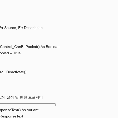
rr.Source, Err.Description
ctControl_CanBePooled() As Boolean
ooled = True
rol_Deactivate()
성값의 설정 및 반환 프로퍼티
─────────────────────┐
sponseText() As Variant
ResponseText