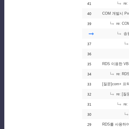
41
re
40
COM 개발시 Pro
39
re: CO
송원
37
36
35
RDS 이용한 VB
34
re: R
33
[질문]com+ 
32
re: [
31
re
30
29
RDS를 사용하여