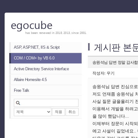
egocube
has been renewed in 2018, 2013, since 2001.
게시판 본
ASP, ASP.NET, IIS & Script
COM / COM+ by VB 6.0
송원석님 답변 정말 감사합니
Active Directory Service Interface
작성자: 우기
Allaire Homesite 4.5
송원석님 답변 진심으로
Free Talk
저도 언재쯤 송원석님 처
사실 질문 글을올리기 전에
이용해서 개발을 하려고
적용
취소
을 많이 했답니다...
이제부터 장문이 시작되겠네
에고 사설이 길었네요..