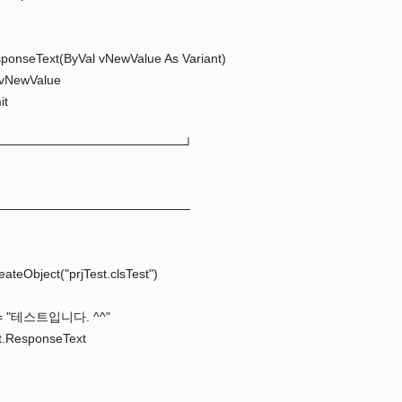
sponseText(ByVal vNewValue As Variant)
 vNewValue
it
─────────────────────┘
──────────────────────
eateObject("prjTest.clsTest")
t = "테스트입니다. ^^"
t.ResponseText