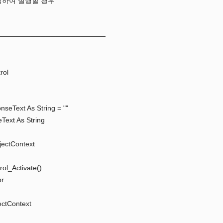
성하여 실행할 경우
──────────────────────
rol
seText As String = ""
Text As String
jectContext
rol_Activate()
or
ectContext