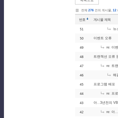
목록으로
전체
276
건의 게시물,
12
번호
게시물
제목
51
뉴스
50
이벤트 오류
49
re: 이
48
트랜잭션 오류 
47
re: 
46
해
45
프로그램 배포
44
re: 프
43
아...3년전의 V
42
re: 아