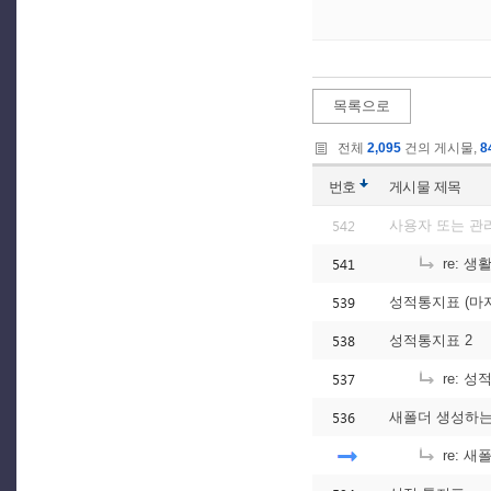
목록으로
전체
2,095
건의 게시물,
8
번호
게시물
제목
542
사용자 또는 관
541
re: 
539
성적통지표 (마
538
성적통지표 2
537
re: 성
536
새폴더 생성하는
re: 