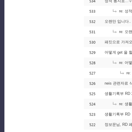
534
성적 통지표...ㅜ
533
re: 성
532
오랜만 입니다..
531
re: 오
530
패킷으로 가져오
529
어떻게 get 을 
528
re: 어
527
re
526
neis 관련자료
525
생활기록부 RD 
524
re: 생
523
생활기록부 RD
522
정보문님, RD