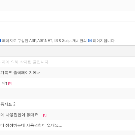
4
페이지로 구성된 ASP, ASP.NET, IIS & Script 게시판의
64
페이지입니다.
리자에 의해 삭제된 글입니다.
생활기록부 출력페이지에서
지막)
[3]
적통지표 2
데 사용권한이 없대요...
[1]
새폴더 생성하는데 사용권한이 없대요...