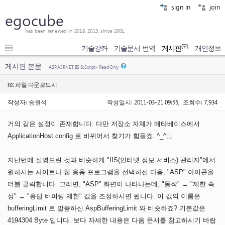
sign in
join
egocube
has been renewed in 2018, 2013, since 2001.
(구)
기술강좌
기술문서 번역
게시판
개인정보
게시판 본문
ASP, ASP.NET, IIS & Script - Read Only
re: 파일 다운로드시
작성자:
송원석
작성일시: 2011-03-21 09:55, 조회수: 7,934
거의 같은 설정이 존재합니다. 다만 저장소 자체가 메타베이스에서
ApplicationHost.config 로 바뀌어서 찾기가 힘들죠. ^_^;;;
지난번에 설명드린 것과 비슷하게 "IIS(인터넷 정보 서비스) 관리자"에서
원하시는 사이트나 웹 응용 프로그램을 선택하신 다음, "ASP" 아이콘을
더블 클릭합니다. 그러면, "ASP" 화면이 나타나는데, "동작" → "제한 속
성" → "응답 버퍼링 제한" 값을 조정하시면 됩니다. 이 값의 이름은
bufferingLimit 로 말씀하신 AspBufferingLimit 와 비슷하죠? 기본값은
4194304 Byte 입니다. 보다 자세한 내용은 다음 문서를 참고하시기 바랍