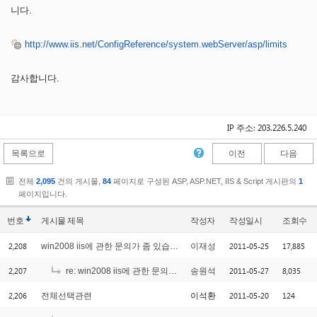
니다.
http://www.iis.net/ConfigReference/system.webServer/asp/limits
감사합니다.
IP 주소: 203.226.5.240
목록으로
이전
다음
전체
2,095
건의 게시물,
84
페이지로 구성된 ASP, ASP.NET, IIS & Script 게시판의
1
페이지입니다.
번호
게시물
제목
작성자
작성일시
조회수
2,208
2011-05-25
17,885
win2008 iis에 관한 문의가 좀 있습니다.
이재성
2,207
2011-05-27
8,035
re: win2008 iis에 관한 문의가 좀 있습니다.
송원석
2,206
2011-05-20
124
전체선택관련
이석환