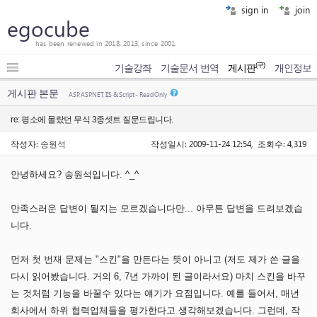
sign in
join
egocube
has been renewed in 2018, 2013, since 2001.
(구)
기술강좌
기술문서 번역
게시판
개인정보
게시판 본문
ASP, ASP.NET, IIS & Script - Read Only
re: 평소에 몰랐던 무식 3종셋트 질문드립니다.
작성자:
송원석
작성일시: 2009-11-24 12:54, 조회수: 4,319
안녕하세요? 송원석입니다. ^_^
만족스러운 답변이 될지는 모르겠습니다만... 아무튼 답변을 드려보겠습
니다.
먼저 첫 번재 문제는 "스킨"을 만든다는 뜻이 아니고 (저도 제가 쓴 글을
다시 읽어봤습니다. 거의 6, 7년 가까이 된 글이라서요) 마치 스킨을 바꾸
는 것처럼 기능을 바꿀수 있다는 얘기가 요점입니다. 예를 들어서, 매년
회사에서 하위 협력업체들을 평가한다고 생각해보겠습니다. 그런데, 작