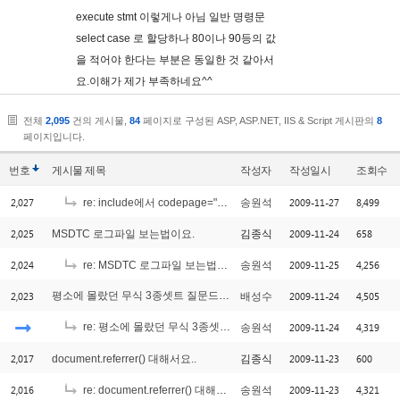
execute stmt 이렇게나 아님 일반 명령문
select case 로 할당하나 80이나 90등의 값
을 적어야 한다는 부분은 동일한 것 같아서
요.이해가 제가 부족하네요^^
전체
2,095
건의 게시물,
84
페이지로 구성된 ASP, ASP.NET, IIS & Script 게시판의
8
페이지입니다.
번호
게시물
제목
작성자
작성일시
조회수
2,027
2009-11-27
8,499
re: include에서 codepage="65001" 선언 문제
송원석
2,025
2009-11-24
658
MSDTC 로그파일 보는법이요.
김종식
2,024
2009-11-25
4,256
re: MSDTC 로그파일 보는법이요.
송원석
2,023
평소에 몰랐던 무식 3종셋트 질문드립니다.
2009-11-24
4,505
배성수
[1]
re: 평소에 몰랐던 무식 3종셋트 질문드립니다.
2009-11-24
4,319
송원석
[3]
2,017
2009-11-23
600
document.referrer() 대해서요..
김종식
2,016
2009-11-23
4,321
re: document.referrer() 대해서요..
송원석