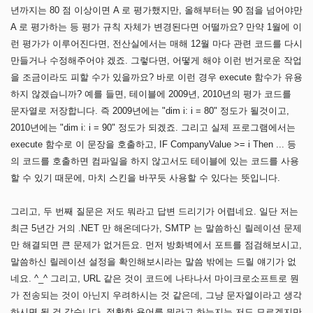
년까지는 80 점 이상이면 A 로 평가했지만, 올해부터는 90 점을 넘어야만
A 로 평가하는 등 평가 규칙 자체가 변경된다면 어떨까요? 만약 1월에 이
런 평가가 이루어진다면, 전산실에서는 매해 12월 마다 관련 코드를 다시
만들거나 수정해주어야 겠죠. 그렇다면, 어떻게 해야 이런 번거로운 작업
을 조금이라도 피할 수가 있을까요? 바로 이런 경우 execute 함수가 유용
하지 않겠습니까? 예를 들면, 테이블에 2009년, 2010년의 평가 코드를
문자열로 저장합니다. 즉 2009년에는 "dim i: i = 80" 정도가 될것이고,
2010년에는 "dim i: i = 90" 정도가 되겠죠. 그리고 실제 프로그램에서는
execute 함수로 이 문장을 호출하고, IF CompanyValue >= i Then ... 등
의 코드를 호출하면 컴파일을 하지 않고서도 테이블에 있는 코드를 사용
할 수 있기 때문에, 마치 스킨을 바꾸듯 사용할 수 있다는 뜻입니다.
그리고, 두 번째 질문은 저도 뭐라고 답변 드리기가 어렵네요. 일단 저는
최근 5년간 거의 .NET 만 해온데다가, SMTP 는 말씀하신 릴레이션 문제
만 해결되면 큰 문제가 없거든요. 먼저 방화벽에서 포트를 점검해보시고,
말씀하신 릴레이션 설정을 확인해보시라는 말씀 밖에는 드릴 얘기가 없
네요. ^_^ 그리고, URL 같은 것이 코드에 나타나서 마이크로소프트로 뭔
가 전송되는 것이 아닌지 우려하시는 것 같은데, 그냥 문자열이라고 생각
하시면 될 것 같습니다. 정확한 용어를 뭐라고 하는지는 저도 모르겠지만