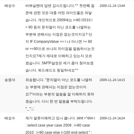
2009-11-24 13:44
배성수
바쁘실텐데 답변 감사드립니다.^^ 첫번째 질
문에 관한 것은 대충 어떤 의미인줄은 와닿
습니다. 개인적으로 2009에는 i=80 /2010 i
= 90 등의 문자열이 아닌 코드를 나열하는
부분에 관해서는 이점은 없는것이지요? 단
지 IF CompanyValue >= i 냐 아니면 >= 80
or >=90으로 쓰냐의 차이점을 말씀하시는것
인지요?제가 제대로 이해하고 있는지 모르
겠습니다. SMTP설정은 제가 좀더 찾아보겠
습니다. 워드패드도 동일하네요^^
2009-11-24 14:15
송원석
죄송합니다. "문자열이 아닌 코드를 나열하
는 부분에 관해서는 이점은 없는것이지
요?"이라는 부분의 말씀을 잘 이해하지 못하
겠습니다. 다시 한 번 말씀을 부탁드립니다.
^_^;;;
2009-11-24 16:24
배성수
제가 잘못이해하고 있나 봅니다. stmt ="dim i
: select case year case 2009 : i=80 case
2010 : i=90 case else i=100 end select " :