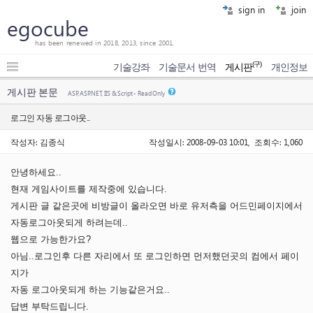
sign in
join
egocube
has been renewed in 2018, 2013, since 2001.
(구)
기술강좌
기술문서 번역
게시판
개인정보
게시판 본문
ASP, ASP.NET, IIS & Script - Read Only
로그인 자동 로그아웃..
작성자: 김종식
작성일시: 2008-09-03 10:01, 조회수: 1,060
안녕하세요..
현재 게임사이트를 제작중에 있습니다.
게시판 글 같은곳에 비방글이 올라오면 바로 유저측을 어드민페이지에서
자동로그아웃되게 하려는데..
웹으로 가능한가요?
아님..로그인후 다른 자리에서 또 로그인하면 먼저했던곳의 컴에서 페이
지가
자동 로그아웃되게 하는 기능같은거요..
답변 부탁드립니다.