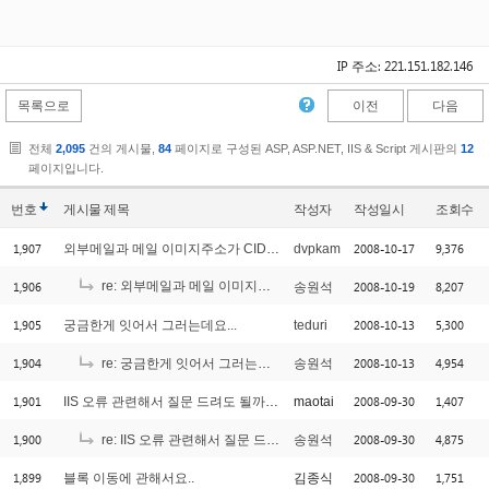
IP 주소: 221.151.182.146
목록으로
이전
다음
전체
2,095
건의 게시물,
84
페이지로 구성된 ASP, ASP.NET, IIS & Script 게시판의
12
페이지입니다.
번호
게시물
제목
작성자
작성일시
조회수
1,907
2008-10-17
9,376
외부메일과 메일 이미지주소가 CID로 들어오는거에대해서좀..
dvpkam
1,906
re: 외부메일과 메일 이미지주소가 CID로 들어오는거에대해서좀..
2008-10-19
8,207
송원석
[1
1,905
2008-10-13
5,300
궁금한게 잇어서 그러는데요...
teduri
1,904
2008-10-13
4,954
re: 궁금한게 잇어서 그러는데요...
송원석
1,901
2008-09-30
1,407
IIS 오류 관련해서 질문 드려도 될까요?
maotai
1,900
2008-09-30
4,875
re: IIS 오류 관련해서 질문 드려도 될까요?
송원석
1,899
2008-09-30
1,751
블록 이동에 관해서요..
김종식