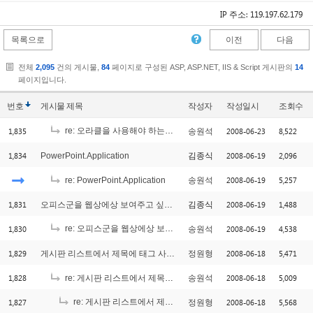
IP 주소: 119.197.62.179
목록으로
이전
다음
전체
2,095
건의 게시물,
84
페이지로 구성된 ASP, ASP.NET, IIS & Script 게시판의
14
페이지입니다.
번호
게시물
제목
작성자
작성일시
조회수
1,835
re: 오라클을 사용해야 하는데요..!! 시퀄서버에 익숙해져 있어서;;
2008-06-23
8,522
송원석
[1]
1,834
2008-06-19
2,096
PowerPoint.Application
김종식
2008-06-19
5,257
re: PowerPoint.Application
송원석
1,831
2008-06-19
1,488
오피스군을 웹상에상 보여주고 싶어요..
김종식
1,830
re: 오피스군을 웹상에상 보여주고 싶어요..
2008-06-19
4,538
송원석
[2]
1,829
2008-06-18
5,471
게시판 리스트에서 제목에 태그 사용했을경우 ... 나오게 하는 부분에서요
정원형
1,828
2008-06-18
5,009
re: 게시판 리스트에서 제목에 태그 사용했을경우 ... 나오게 하는 부분에서요
송원석
1,827
re: 게시판 리스트에서 제목에 태그 사용했을경우 ... 나오게 하는 부분에서요
2008-06-18
5,568
정원형