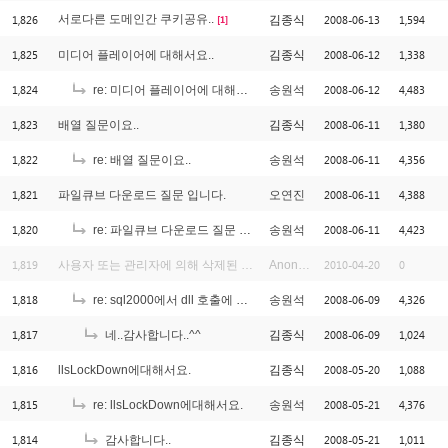
1,826
서로다른 도메인간 쿠키공유..
2008-06-13
1,594
김종식
[1]
1,825
2008-06-12
1,338
미디어 플레이어에 대해서요..
김종식
1,824
2008-06-12
4,483
re: 미디어 플레이어에 대해서요..
송원석
1,823
2008-06-11
1,380
배열 질문이요..
김종식
1,822
2008-06-11
4,356
re: 배열 질문이요..
송원석
1,821
2008-06-11
4,388
파일큐브 다운로드 질문 입니다.
오연진
1,820
2008-06-11
4,423
re: 파일큐브 다운로드 질문 입니다.
송원석
1,819
2010-04-20
0
사용자 또는 관리자에 의해 삭제된 글입니다.
Anonymous
1,818
2008-06-09
4,326
re: sql2000에서 dll 호출에 관해서요..
송원석
1,817
2008-06-09
1,024
네..감사합니다..^^
김종식
1,816
2008-05-20
1,088
llsLockDown에대해서요.
김종식
1,815
2008-05-21
4,376
re: llsLockDown에대해서요.
송원석
1,814
2008-05-21
1,011
감사합니다..
김종식