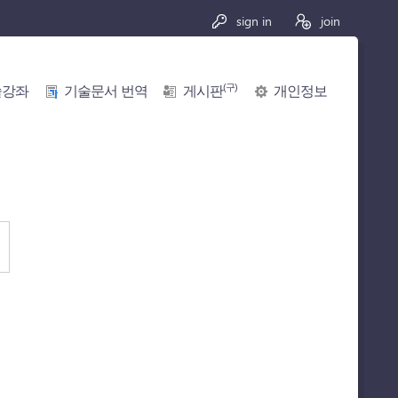
sign in
join
(구)
술강좌
기술문서 번역
게시판
개인정보