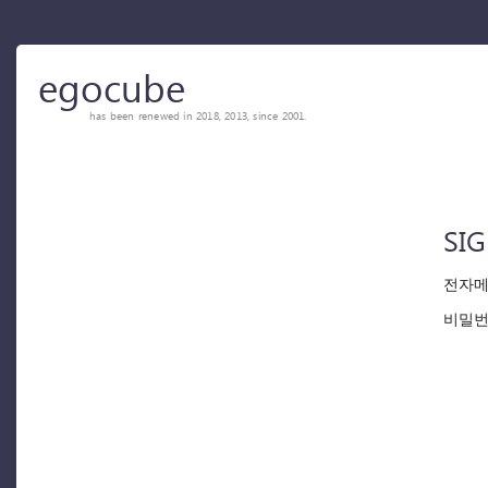
egocube
has been renewed in 2018, 2013, since 2001.
SIG
전자메
비밀