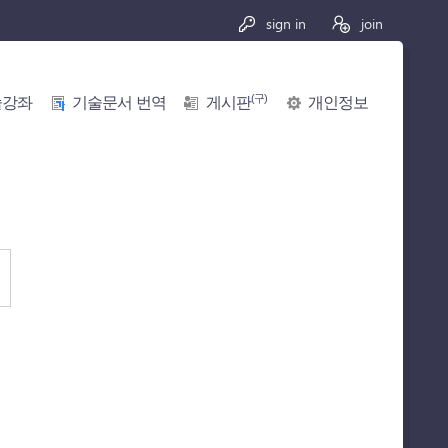
sign in
join
(구)
술강좌
기술문서 번역
게시판
개인정보