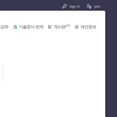
sign in
join
(구)
술강좌
기술문서 번역
게시판
개인정보