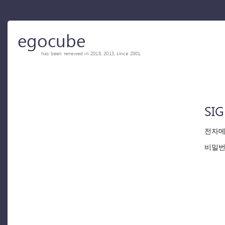
egocube
has been renewed in 2018, 2013, since 2001.
SIG
전자메
비밀